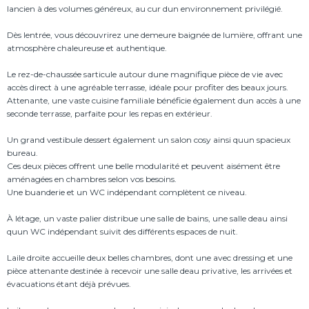
lancien à des volumes généreux, au cur dun environnement privilégié.
Dès lentrée, vous découvrirez une demeure baignée de lumière, offrant une
atmosphère chaleureuse et authentique.
Le rez-de-chaussée sarticule autour dune magnifique pièce de vie avec
accès direct à une agréable terrasse, idéale pour profiter des beaux jours.
Attenante, une vaste cuisine familiale bénéficie également dun accès à une
seconde terrasse, parfaite pour les repas en extérieur.
Un grand vestibule dessert également un salon cosy ainsi quun spacieux
bureau.
Ces deux pièces offrent une belle modularité et peuvent aisément être
aménagées en chambres selon vos besoins.
Une buanderie et un WC indépendant complètent ce niveau.
À létage, un vaste palier distribue une salle de bains, une salle deau ainsi
quun WC indépendant suivit des différents espaces de nuit.
Laile droite accueille deux belles chambres, dont une avec dressing et une
pièce attenante destinée à recevoir une salle deau privative, les arrivées et
évacuations étant déjà prévues.