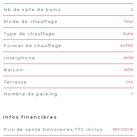
2
Nb de salle de bains
Fioul
Mode de chauffage
Autre
Type de chauffage
AUTRE
Format de chauffage
NON
Interphone
NON
Balcon
OUI
Terrasse
-1
Nombre de parking
Infos financières
690 000 €
Prix de vente honoraires TTC inclus
Caractéristiques
Valeurs