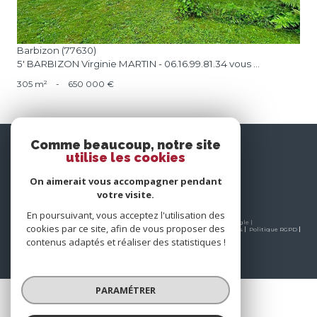
Barbizon (77630)
5' BARBIZON Virginie MARTIN - 06.16.99.81.34 vous ...
305 m²
-
650 000 €
nous
Comme beaucoup, notre site
utilise les cookies
suivre
On aimerait vous accompagner pendant
votre visite.
En poursuivant, vous acceptez l'utilisation des
© 2026 | Tous droits réservés | Traduction powered by Google |
cookies par ce site, afin de vous proposer des
Nos honoraires
Plan du site
Mentions légales
Admin
Partenaires
Politique RGPD
Cookies
contenus adaptés et réaliser des statistiques !
PARAMÉTRER