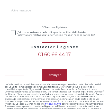
Message
Fieldset
*
par
défaut
Validation
* Champs obligatoires
j'ai pris connaissance de la politique de confidentialité et des
informations relatives au traitement de mes données personnelles*
Contacter l'agence
01 60 66 44 17
Validation
envoyer
Les informations recueillies sur ce formulaire sont enregistrées dans un fichier informatisé
par La Boite Immo agissant comme Sous-traitant du traitement pour la gestion de la
clientèle/prospects de l'Agence / du Réseau qui reste Responsable du Traitement de vos
Données personnelles. La base légale du traitement repose sur l'intérêt légitime de l'Agence /
du Réseau. Elles sont conservées jusqu'à demande de suppression et sont destinées à l'Agence
/ au Réseau. Conformément à la loi « informatique et libertés », vous disposez des droits
d’accès, de rectification, d’effacement, d’opposition, de limitation et de portabilité de vos
données. Vous pouvez retirer votre consentement à tout moment en contactant directement
l’Agence / Le Réseau. Consultez le site
https://cnil.fr/fr
pour plus d’informations sur vos droits.
Si vous estimez, après avoir contacté l'Agence / le Réseau, que vos droits « Informatique et
Libertés » ne sont pas respectés, vous pouvez adresser une réclamation à la CNIL. Nous vous