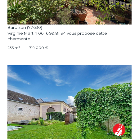
Barbizon (77630)
Virginie Martin 06.16.99.81.34 vous propose cette
charmante...
235 m²
-
719 000 €
voir le bien