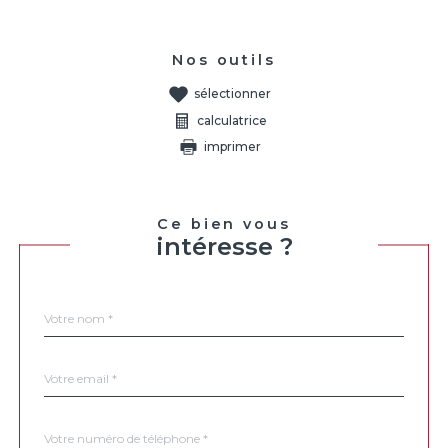
Nos outils
sélectionner
calculatrice
imprimer
Ce bien vous
intéresse ?
Nom
Fieldset
*
par
défaut
email
*
Téléphone
*