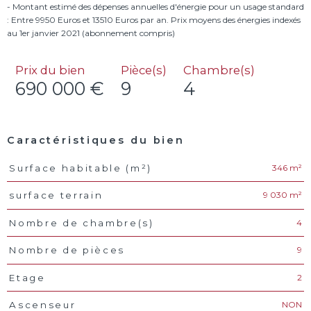
- Montant estimé des dépenses annuelles d'énergie pour un usage standard
: Entre 9950 Euros et 13510 Euros par an. Prix moyens des énergies indexés
Prix du bien
Pièce(s)
Chambre(s)
690 000 €
9
4
Caractéristiques du bien
346 m²
Surface habitable (m²)
Caractéristiques
Valeurs
9 030 m²
surface terrain
4
Nombre de chambre(s)
9
Nombre de pièces
2
Etage
NON
Ascenseur