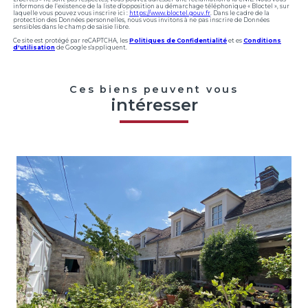
informons de l’existence de la liste d'opposition au démarchage téléphonique « Bloctel », sur
laquelle vous pouvez vous inscrire ici :
https://www.bloctel.gouv.fr
. Dans le cadre de la
protection des Données personnelles, nous vous invitons à ne pas inscrire de Données
sensibles dans le champ de saisie libre.
Ce site est protégé par reCAPTCHA, les
Politiques de Confidentialité
et es
Conditions
d'utilisation
de Google s'appliquent.
Ces biens peuvent vous
intéresser
voir le bien