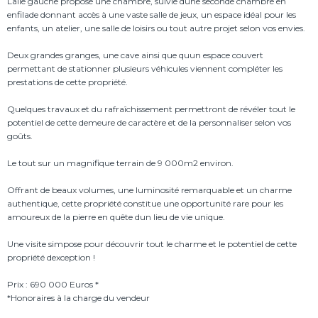
Laile gauche propose une chambre, suivie dune seconde chambre en
enfilade donnant accès à une vaste salle de jeux, un espace idéal pour les
enfants, un atelier, une salle de loisirs ou tout autre projet selon vos envies.
Deux grandes granges, une cave ainsi que quun espace couvert
permettant de stationner plusieurs véhicules viennent compléter les
prestations de cette propriété.
Quelques travaux et du rafraîchissement permettront de révéler tout le
potentiel de cette demeure de caractère et de la personnaliser selon vos
goûts.
Le tout sur un magnifique terrain de 9 000m2 environ.
Offrant de beaux volumes, une luminosité remarquable et un charme
authentique, cette propriété constitue une opportunité rare pour les
amoureux de la pierre en quête dun lieu de vie unique.
Une visite simpose pour découvrir tout le charme et le potentiel de cette
propriété dexception !
Prix : 690 000 Euros *
*Honoraires à la charge du vendeur