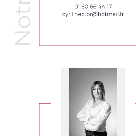
01 60 66 44 17
cyril.hector@hotmail.fr