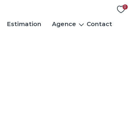
0
Estimation
Agence
Contact
L'équipe
Actualités
Rejoindre notre équipe
Avis clients