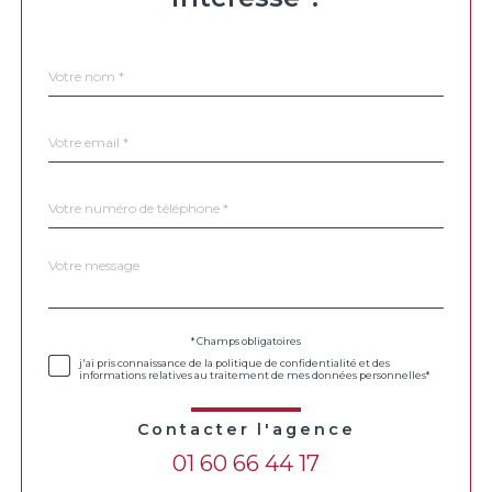
Nom
Fieldset
*
par
défaut
email
*
Téléphone
*
Message
Fieldset
*
par
défaut
Validation
* Champs obligatoires
j'ai pris connaissance de la politique de confidentialité et des
informations relatives au traitement de mes données personnelles*
Contacter l'agence
01 60 66 44 17