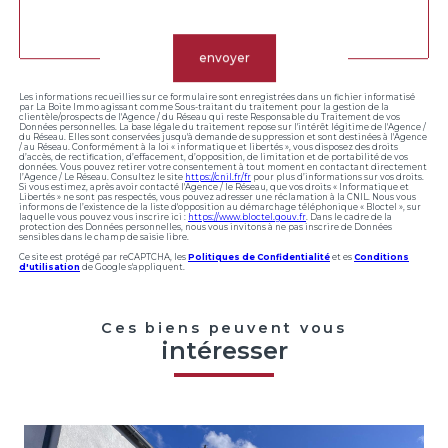
Validation
envoyer
Les informations recueillies sur ce formulaire sont enregistrées dans un fichier informatisé
par La Boite Immo agissant comme Sous-traitant du traitement pour la gestion de la
clientèle/prospects de l'Agence / du Réseau qui reste Responsable du Traitement de vos
Données personnelles. La base légale du traitement repose sur l'intérêt légitime de l'Agence /
du Réseau. Elles sont conservées jusqu'à demande de suppression et sont destinées à l'Agence
/ au Réseau. Conformément à la loi « informatique et libertés », vous disposez des droits
d’accès, de rectification, d’effacement, d’opposition, de limitation et de portabilité de vos
données. Vous pouvez retirer votre consentement à tout moment en contactant directement
l’Agence / Le Réseau. Consultez le site
https://cnil.fr/fr
pour plus d’informations sur vos droits.
Si vous estimez, après avoir contacté l'Agence / le Réseau, que vos droits « Informatique et
Libertés » ne sont pas respectés, vous pouvez adresser une réclamation à la CNIL. Nous vous
informons de l’existence de la liste d'opposition au démarchage téléphonique « Bloctel », sur
laquelle vous pouvez vous inscrire ici :
https://www.bloctel.gouv.fr
. Dans le cadre de la
protection des Données personnelles, nous vous invitons à ne pas inscrire de Données
sensibles dans le champ de saisie libre.
Ce site est protégé par reCAPTCHA, les
Politiques de Confidentialité
et es
Conditions
d'utilisation
de Google s'appliquent.
Ces biens peuvent vous
intéresser