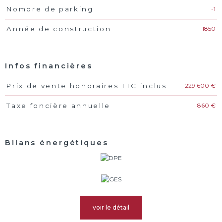
-1
Nombre de parking
1850
Année de construction
Infos financières
229 600 €
Prix de vente honoraires TTC inclus
Caractéristiques
Valeurs
860 €
Taxe foncière annuelle
Bilans énergétiques
voir le détail