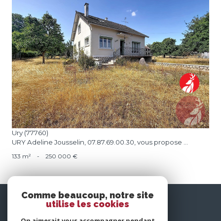
voir le bien
Ury (77760)
URY Adeline Jousselin, 07.87.69.00.30, vous propose ...
133 m²
-
250 000 €
Comme beaucoup, notre site
nous
utilise les cookies
suivre
On aimerait vous accompagner pendant