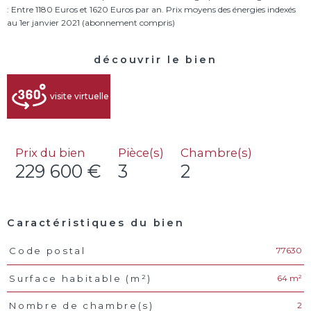
: Entre 1180 Euros et 1620 Euros par an. Prix moyens des énergies indexés
découvrir le bien
visite virtuelle
Prix du bien
Pièce(s)
Chambre(s)
229 600 €
3
2
Caractéristiques du bien
77630
Code postal
Caractéristiques
Valeurs
64 m²
Surface habitable (m²)
2
Nombre de chambre(s)