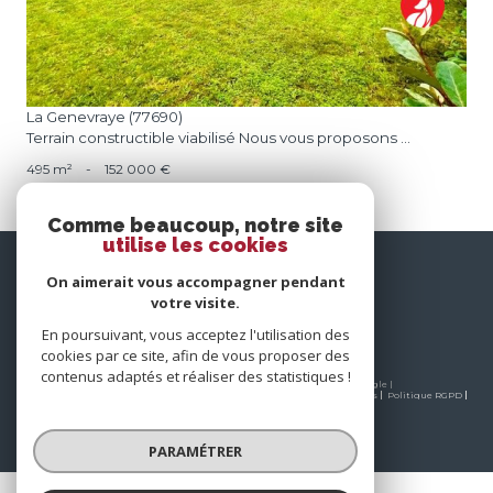
La Genevraye (77690)
Terrain constructible viabilisé Nous vous proposons ...
495 m²
-
152 000 €
Comme beaucoup, notre site
utilise les cookies
nous
On aimerait vous accompagner pendant
suivre
votre visite.
En poursuivant, vous acceptez l'utilisation des
cookies par ce site, afin de vous proposer des
contenus adaptés et réaliser des statistiques !
© 2026 | Tous droits réservés | Traduction powered by Google |
Nos honoraires
Plan du site
Mentions légales
Admin
Partenaires
Politique RGPD
Cookies
PARAMÉTRER