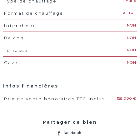
Autre
Type de chauffage
AUTRE
Format de chauffage
NON
Interphone
NON
Balcon
NON
Terrasse
NON
Cave
Infos financières
158 000 €
Prix de vente honoraires TTC inclus
Caractéristiques
Valeurs
Partager ce bien
facebook