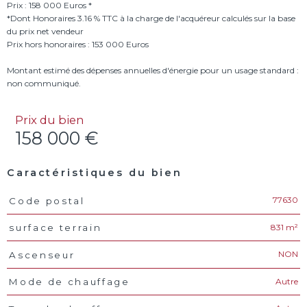
Prix : 158 000 Euros *
*Dont Honoraires 3.16 % TTC à la charge de l'acquéreur calculés sur la base
du prix net vendeur
Prix hors honoraires : 153 000 Euros
Montant estimé des dépenses annuelles d'énergie pour un usage standard :
Prix du bien
158 000 €
Caractéristiques du bien
77630
Code postal
Caractéristiques
Valeurs
831 m²
surface terrain
NON
Ascenseur
Autre
Mode de chauffage