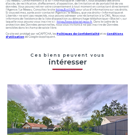
/ au Réseau. Conformément à la loi « informatique et libertés », vous disposez des droits
d’accès, de rectification, d’effacement, d’opposition, de limitation et de portabilité de vos
données. Vous pouvez retirer votre consentement à tout moment en contactant directement
l’Agence / Le Réseau. Consultez le site
https://cnil.fr/fr
pour plus d’informations sur vos droits.
Si vous estimez, après avoir contacté l'Agence / le Réseau, que vos droits « Informatique et
Libertés » ne sont pas respectés, vous pouvez adresser une réclamation à la CNIL. Nous vous
informons de l’existence de la liste d'opposition au démarchage téléphonique « Bloctel », sur
laquelle vous pouvez vous inscrire ici :
https://www.bloctel.gouv.fr
. Dans le cadre de la
protection des Données personnelles, nous vous invitons à ne pas inscrire de Données
sensibles dans le champ de saisie libre.
Ce site est protégé par reCAPTCHA, les
Politiques de Confidentialité
et es
Conditions
d'utilisation
de Google s'appliquent.
Ces biens peuvent vous
intéresser
voir le bien