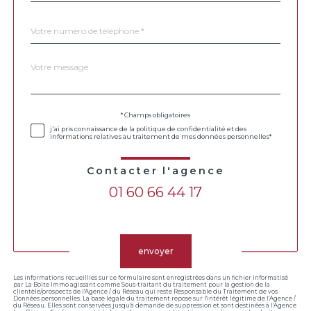
Téléphone
*
Message
Fieldset
*
par
défaut
Validation
* Champs obligatoires
j'ai pris connaissance de la politique de confidentialité et des
informations relatives au traitement de mes données personnelles*
Contacter l'agence
01 60 66 44 17
Validation
envoyer
Les informations recueillies sur ce formulaire sont enregistrées dans un fichier informatisé
par La Boite Immo agissant comme Sous-traitant du traitement pour la gestion de la
clientèle/prospects de l'Agence / du Réseau qui reste Responsable du Traitement de vos
Données personnelles. La base légale du traitement repose sur l'intérêt légitime de l'Agence /
du Réseau. Elles sont conservées jusqu'à demande de suppression et sont destinées à l'Agence