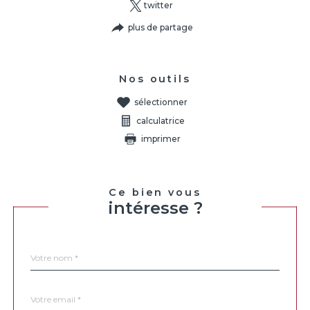
twitter
plus de partage
Nos outils
sélectionner
calculatrice
imprimer
Ce bien vous
intéresse ?
Nom
Fieldset
*
par
défaut
email
*