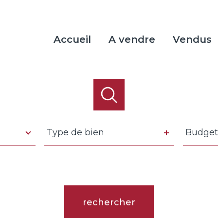
Accueil
A vendre
Vendus
Type
Budget
Type de bien
Budget
de
bien
rence
Distance
5 km
10 km
20 km
rechercher