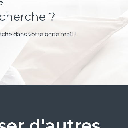
é
echerche ?
rche dans votre boîte mail !
er d'autres