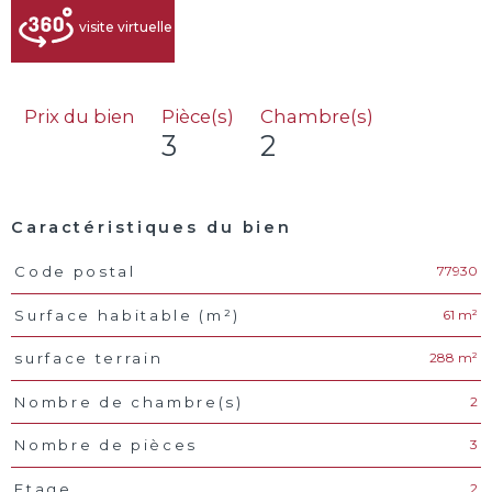
visite virtuelle
Prix du bien
Pièce(s)
Chambre(s)
3
2
Caractéristiques du bien
77930
Code postal
Caractéristiques
Valeurs
61 m²
Surface habitable (m²)
288 m²
surface terrain
2
Nombre de chambre(s)
3
Nombre de pièces
2
Etage