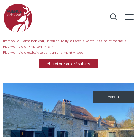
Immobilier Fontainebleau, Barbizon, Milly la Forêt
Vente
Seine et marne
Fleury en biere
Maison
T3
fleury en biere exclusivite dans un charmant village
retour aux résultats
vendu