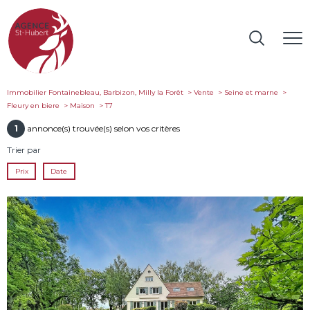
Immobilier Fontainebleau, Barbizon, Milly la Forêt
Vente
Seine et marne
Fleury en biere
Maison
t7
1
annonce(s) trouvée(s) selon vos critères
Trier par
Prix
Date