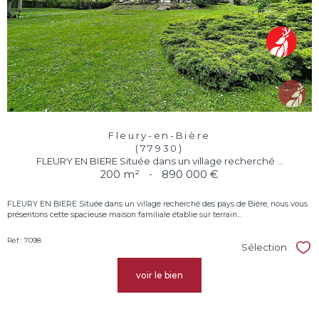
Fleury-en-Bière
(77930)
FLEURY EN BIERE Située dans un village recherché ...
200 m²
-
890 000 €
FLEURY EN BIERE Située dans un village recherché des pays de Bière, nous vous
présentons cette spacieuse maison familiale établie sur terrain...
Réf : 7098
Sélection
Sél
voir le bien