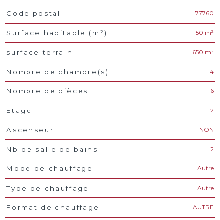
77760
Code postal
Caractéristiques
Valeurs
150 m²
Surface habitable (m²)
650 m²
surface terrain
4
Nombre de chambre(s)
6
Nombre de pièces
2
Etage
NON
Ascenseur
2
Nb de salle de bains
Autre
Mode de chauffage
Autre
Type de chauffage
AUTRE
Format de chauffage