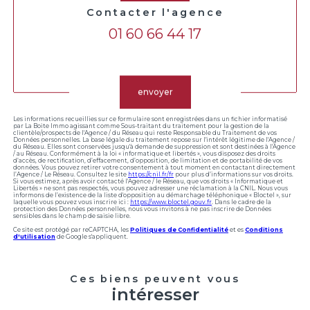
Contacter l'agence
01 60 66 44 17
Validation
envoyer
Les informations recueillies sur ce formulaire sont enregistrées dans un fichier informatisé
par La Boite Immo agissant comme Sous-traitant du traitement pour la gestion de la
clientèle/prospects de l'Agence / du Réseau qui reste Responsable du Traitement de vos
Données personnelles. La base légale du traitement repose sur l'intérêt légitime de l'Agence /
du Réseau. Elles sont conservées jusqu'à demande de suppression et sont destinées à l'Agence
/ au Réseau. Conformément à la loi « informatique et libertés », vous disposez des droits
d’accès, de rectification, d’effacement, d’opposition, de limitation et de portabilité de vos
données. Vous pouvez retirer votre consentement à tout moment en contactant directement
l’Agence / Le Réseau. Consultez le site
https://cnil.fr/fr
pour plus d’informations sur vos droits.
Si vous estimez, après avoir contacté l'Agence / le Réseau, que vos droits « Informatique et
Libertés » ne sont pas respectés, vous pouvez adresser une réclamation à la CNIL. Nous vous
informons de l’existence de la liste d'opposition au démarchage téléphonique « Bloctel », sur
laquelle vous pouvez vous inscrire ici :
https://www.bloctel.gouv.fr
. Dans le cadre de la
protection des Données personnelles, nous vous invitons à ne pas inscrire de Données
sensibles dans le champ de saisie libre.
Ce site est protégé par reCAPTCHA, les
Politiques de Confidentialité
et es
Conditions
d'utilisation
de Google s'appliquent.
Ces biens peuvent vous
intéresser