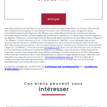
Validation
envoyer
Les informations recueillies sur ce formulaire sont enregistrées dans un fichier informatisé
par La Boite Immo agissant comme Sous-traitant du traitement pour la gestion de la
clientèle/prospects de l'Agence / du Réseau qui reste Responsable du Traitement de vos
Données personnelles. La base légale du traitement repose sur l'intérêt légitime de l'Agence /
du Réseau. Elles sont conservées jusqu'à demande de suppression et sont destinées à l'Agence
/ au Réseau. Conformément à la loi « informatique et libertés », vous disposez des droits
d’accès, de rectification, d’effacement, d’opposition, de limitation et de portabilité de vos
données. Vous pouvez retirer votre consentement à tout moment en contactant directement
l’Agence / Le Réseau. Consultez le site
https://cnil.fr/fr
pour plus d’informations sur vos droits.
Si vous estimez, après avoir contacté l'Agence / le Réseau, que vos droits « Informatique et
Libertés » ne sont pas respectés, vous pouvez adresser une réclamation à la CNIL. Nous vous
informons de l’existence de la liste d'opposition au démarchage téléphonique « Bloctel », sur
laquelle vous pouvez vous inscrire ici :
https://www.bloctel.gouv.fr
. Dans le cadre de la
protection des Données personnelles, nous vous invitons à ne pas inscrire de Données
sensibles dans le champ de saisie libre.
Ce site est protégé par reCAPTCHA, les
Politiques de Confidentialité
et es
Conditions
d'utilisation
de Google s'appliquent.
Ces biens peuvent vous
intéresser