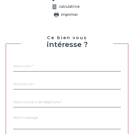
calculatrice
imprimer
Ce bien vous
intéresse ?
Nom
Fieldset
*
par
défaut
email
*
Téléphone
*
Message
Fieldset
*
par
défaut