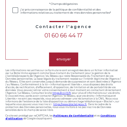
Validation
* Champs obligatoires
j'ai pris connaissance de la politique de confidentialité et des
informations relatives au traitement de mes données personnelles*
Contacter l'agence
01 60 66 44 17
Validation
envoyer
Les informations recueillies sur ce formulaire sont enregistrées dans un fichier informatisé
par La Boite Immo agissant comme Sous-traitant du traitement pour la gestion de la
clientèle/prospects de l'Agence / du Réseau qui reste Responsable du Traitement de vos
Données personnelles. La base légale du traitement repose sur l'intérêt légitime de l'Agence /
du Réseau. Elles sont conservées jusqu'à demande de suppression et sont destinées à l'Agence
/ au Réseau. Conformément à la loi « informatique et libertés », vous disposez des droits
d’accès, de rectification, d’effacement, d’opposition, de limitation et de portabilité de vos
données. Vous pouvez retirer votre consentement à tout moment en contactant directement
l’Agence / Le Réseau. Consultez le site
https://cnil.fr/fr
pour plus d’informations sur vos droits.
Si vous estimez, après avoir contacté l'Agence / le Réseau, que vos droits « Informatique et
Libertés » ne sont pas respectés, vous pouvez adresser une réclamation à la CNIL. Nous vous
informons de l’existence de la liste d'opposition au démarchage téléphonique « Bloctel », sur
laquelle vous pouvez vous inscrire ici :
https://www.bloctel.gouv.fr
. Dans le cadre de la
protection des Données personnelles, nous vous invitons à ne pas inscrire de Données
sensibles dans le champ de saisie libre.
Ce site est protégé par reCAPTCHA, les
Politiques de Confidentialité
et es
Conditions
d'utilisation
de Google s'appliquent.