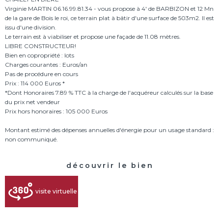
Virginie MARTIN 06.16.99.81.34 - vous propose à 4' de BARBIZON et 12 Mn
de la gare de Bois le roi, ce terrain plat à bâtir d'une surface de 503m2. Il est
issu d'une division.
Le terrain est à viabiliser et propose une façade de 11.08 mètres.
LIBRE CONSTRUCTEUR!
Bien en copropriété : lots
Charges courantes : Euros/an
Pas de procédure en cours
Prix : 114 000 Euros *
*Dont Honoraires 7.89 % TTC à la charge de l'acquéreur calculés sur la base
du prix net vendeur
Prix hors honoraires : 105 000 Euros
Montant estimé des dépenses annuelles d'énergie pour un usage standard :
découvrir le bien
visite virtuelle