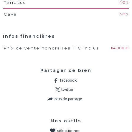
NON
Terrasse
NON
Cave
Infos financières
114 000 €
Prix de vente honoraires TTC inclus
Caractéristiques
Valeurs
Partager ce bien
facebook
twitter
plus de partage
Nos outils
sélectionner