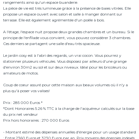
rangements ainsi qu'un espace buanderie.
La pièce de vie est très lumineuse grâce à la présence de baies vitrées. Elle
propose un espace ouvert avec salon et salle à manger donnant sur
terrasse. Elle est également agrémentée d'un poêle à bois.
A l'étage, l'espace nuit propose deux grandes chambres et un bureau. Si le
principe de l'enfilade vous convient, vous pouvez considérer 3 chambres.
Ces derniers se partagent une salle d'eau très spacieuse.
Le jardin cosy est à l'abri des regards, un vrai cocon. Vous pourrez y
stationner plusieurs véhicules. Vous disposez par ailleurs d'une grange
d'environ 30m2 au sol et sur deux niveaux. Idéal pour les bricoleurs ou
amateurs de motos.
Coup de coeur assuré pour cette maison aux beaux volumes où il n'y a
plus qu'à poser vos valises!
Prix : 285 000 Euros *
*Dont Honoraires 5.26 % TTC à la charge de l'acquéreur calculés sur la base
du prix net vendeur
Prix hors honoraires : 270 000 Euros
- Montant estimé des dépenses annuelles d'énergie pour un usage standard
: Entre 2360 Euros et 3230 Euros par an. Prix moyens des énergies indexés