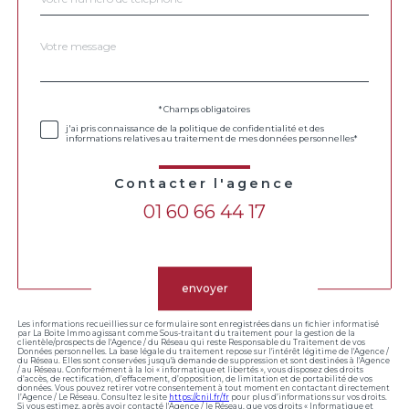
Message
Fieldset
*
par
défaut
Validation
* Champs obligatoires
j'ai pris connaissance de la politique de confidentialité et des
informations relatives au traitement de mes données personnelles*
Contacter l'agence
01 60 66 44 17
Validation
envoyer
Les informations recueillies sur ce formulaire sont enregistrées dans un fichier informatisé
par La Boite Immo agissant comme Sous-traitant du traitement pour la gestion de la
clientèle/prospects de l'Agence / du Réseau qui reste Responsable du Traitement de vos
Données personnelles. La base légale du traitement repose sur l'intérêt légitime de l'Agence /
du Réseau. Elles sont conservées jusqu'à demande de suppression et sont destinées à l'Agence
/ au Réseau. Conformément à la loi « informatique et libertés », vous disposez des droits
d’accès, de rectification, d’effacement, d’opposition, de limitation et de portabilité de vos
données. Vous pouvez retirer votre consentement à tout moment en contactant directement
l’Agence / Le Réseau. Consultez le site
https://cnil.fr/fr
pour plus d’informations sur vos droits.
Si vous estimez, après avoir contacté l'Agence / le Réseau, que vos droits « Informatique et