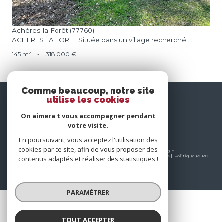
Achères-la-Forêt (77760)
ACHERES LA FORET Située dans un village recherché ...
145 m²
-
318 000 €
Comme beaucoup, notre site
nous
utilise les cookies
suivre
On aimerait vous accompagner pendant
votre visite.
En poursuivant, vous acceptez l'utilisation des
cookies par ce site, afin de vous proposer des
© 2026 | Tous droits réservés | Traduction powered by Google |
Nos honoraires
Plan du site
Mentions légales
Admin
Partenaires
Politique RGPD
contenus adaptés et réaliser des statistiques !
Cookies
PARAMÉTRER
TOUT ACCEPTER