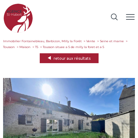
Immobilier Fontainebleau, Barbizon, Milly la Forêt
Vente
Seine et marne
Tousson
Maison
T5
tousson situee a 5 de milly la foret et a 5
retour aux résultats