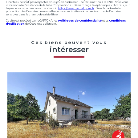
Libertés » ne sont pas respectés, vous pouvez adresser une réclamation à la CNIL. Nous vous
informons de l’existence de la liste d'opposition au démarchage téléphonique « Bloctel », sur
laquelle vous pouvez vous inscrire ici :
https://www.bloctel.gouv.fr
. Dans le cadre de la
protection des Données personnelles, nous vous invitons à ne pas inscrire de Données
sensibles dans le champ de saisie libre.
Ce site est protégé par reCAPTCHA, les
Politiques de Confidentialité
et es
Conditions
d'utilisation
de Google s'appliquent.
Ces biens peuvent vous
intéresser
voir le bien