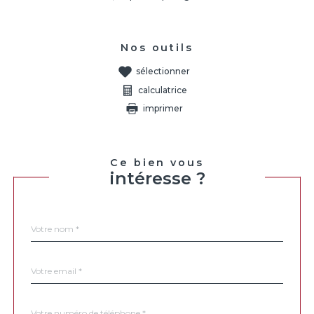
Nos outils
sélectionner
calculatrice
imprimer
Ce bien vous
intéresse ?
Nom
Fieldset
*
par
défaut
email
*
Téléphone
*