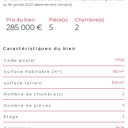
Prix du bien
Pièce(s)
Chambre(s)
285 000 €
5
2
Caractéristiques du bien
77123
Code postal
Caractéristiques
Valeurs
150 m²
Surface habitable (m²)
309 m²
surface terrain
2
Nombre de chambre(s)
5
Nombre de pièces
3
Etage
NON
Ascenseur