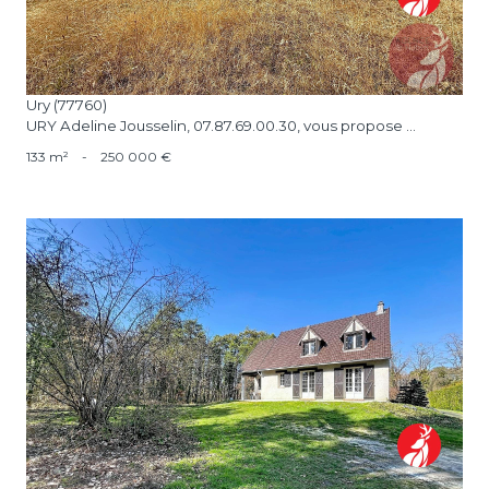
Ury (77760)
URY Adeline Jousselin, 07.87.69.00.30, vous propose ...
133 m²
-
250 000 €
voir le bien