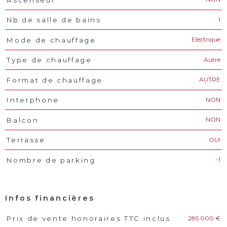
1
Nb de salle de bains
Electrique
Mode de chauffage
Autre
Type de chauffage
AUTRE
Format de chauffage
NON
Interphone
NON
Balcon
OUI
Terrasse
-1
Nombre de parking
Infos financières
285 000 €
Prix de vente honoraires TTC inclus
Caractéristiques
Valeurs