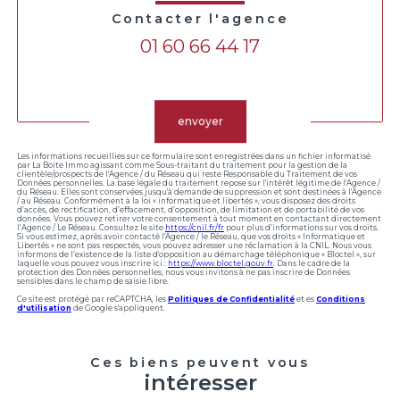
Contacter l'agence
01 60 66 44 17
Validation
envoyer
Les informations recueillies sur ce formulaire sont enregistrées dans un fichier informatisé
par La Boite Immo agissant comme Sous-traitant du traitement pour la gestion de la
clientèle/prospects de l'Agence / du Réseau qui reste Responsable du Traitement de vos
Données personnelles. La base légale du traitement repose sur l'intérêt légitime de l'Agence /
du Réseau. Elles sont conservées jusqu'à demande de suppression et sont destinées à l'Agence
/ au Réseau. Conformément à la loi « informatique et libertés », vous disposez des droits
d’accès, de rectification, d’effacement, d’opposition, de limitation et de portabilité de vos
données. Vous pouvez retirer votre consentement à tout moment en contactant directement
l’Agence / Le Réseau. Consultez le site
https://cnil.fr/fr
pour plus d’informations sur vos droits.
Si vous estimez, après avoir contacté l'Agence / le Réseau, que vos droits « Informatique et
Libertés » ne sont pas respectés, vous pouvez adresser une réclamation à la CNIL. Nous vous
informons de l’existence de la liste d'opposition au démarchage téléphonique « Bloctel », sur
laquelle vous pouvez vous inscrire ici :
https://www.bloctel.gouv.fr
. Dans le cadre de la
protection des Données personnelles, nous vous invitons à ne pas inscrire de Données
sensibles dans le champ de saisie libre.
Ce site est protégé par reCAPTCHA, les
Politiques de Confidentialité
et es
Conditions
d'utilisation
de Google s'appliquent.
Ces biens peuvent vous
intéresser