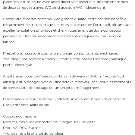
pièce de vie lumineuse avec accès direct vers lextérieur, de trois chambres,
de deux salles deau avec WC ainsi que dun WC indépendant.
Construite avec des matériaux de grande qualité, cette maison bénéficie
notamment de triple vitrage, de murs et cloisons en Fermacell, offrant une
excellente isolation phonique et thermique, ainsi que dune conception
pensée pour limiter les consommations énergétiques tout au long de
lannée.
Prestations : ossature bois, triple vitrage, volets roulants électriques,
chauffage par pompe à chaleur, poêle à bois, ballon thermodynamique,
portail électrique.
À lextérieur, vous profiterez dun terrain denviron 1 300 m² exposé Sud,
ainsi que dun hangar avec cuisine dété (à rénover), idéal pour les moments
de convivialité, le stockage ou un projet daménagement.
Une maison rare sur le secteur, offrant un excellent niveau de confort et
une véritable qualité de vie.
Coup de cur assuré.
Nhésitez pas à me contacter pour organiser une visite.
Prix : 421 000 Euros *
*Honoraires à la charge du vendeur