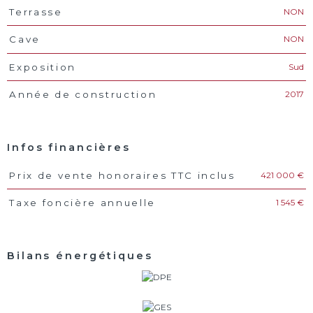
NON
Terrasse
NON
Cave
Sud
Exposition
2017
Année de construction
Infos financières
421 000 €
Prix de vente honoraires TTC inclus
Caractéristiques
Valeurs
1 545 €
Taxe foncière annuelle
Bilans énergétiques