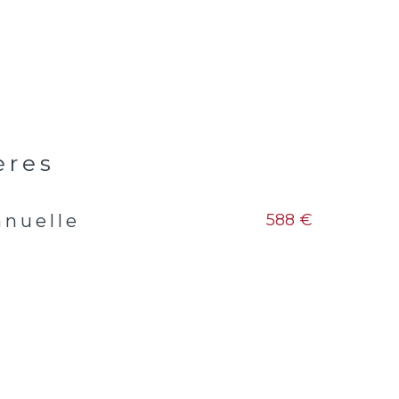
ères
588 €
nnuelle
s