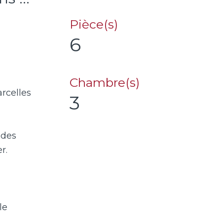
Pièce(s)
6
Chambre(s)
arcelles
3
ndes
r.
le