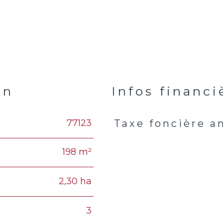
en
Infos financi
77123
Taxe foncière a
Caractéristiques
Valeur
198 m²
2,30 ha
3