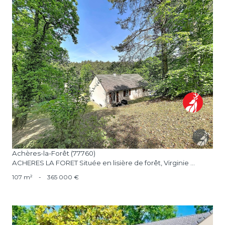
voir le bien
Achères-la-Forêt (77760)
ACHERES LA FORET Située en lisière de forêt, Virginie ...
107 m²
-
365 000 €