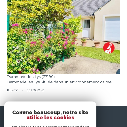
voir le bien
Dammarie-les-Lys (77190)
Dammarie les Lys Située dans un environnement calme ...
106 m²
-
331 000 €
Comme beaucoup, notre site
nous
utilise les cookies
suivre