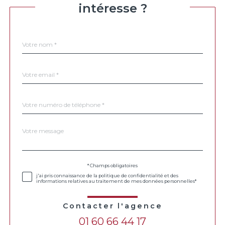
intéresse ?
Nom
Fieldset
*
par
défaut
email
*
Téléphone
*
Message
Fieldset
*
par
défaut
Validation
* Champs obligatoires
j'ai pris connaissance de la politique de confidentialité et des
informations relatives au traitement de mes données personnelles*
Contacter l'agence
01 60 66 44 17