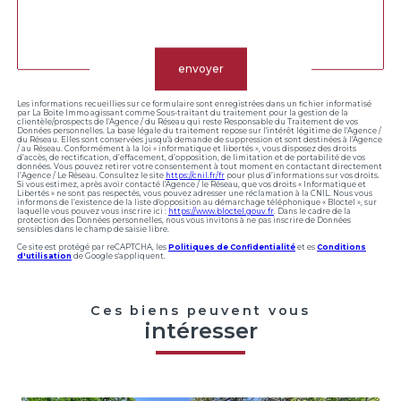
Validation
envoyer
Les informations recueillies sur ce formulaire sont enregistrées dans un fichier informatisé
par La Boite Immo agissant comme Sous-traitant du traitement pour la gestion de la
clientèle/prospects de l'Agence / du Réseau qui reste Responsable du Traitement de vos
Données personnelles. La base légale du traitement repose sur l'intérêt légitime de l'Agence /
du Réseau. Elles sont conservées jusqu'à demande de suppression et sont destinées à l'Agence
/ au Réseau. Conformément à la loi « informatique et libertés », vous disposez des droits
d’accès, de rectification, d’effacement, d’opposition, de limitation et de portabilité de vos
données. Vous pouvez retirer votre consentement à tout moment en contactant directement
l’Agence / Le Réseau. Consultez le site
https://cnil.fr/fr
pour plus d’informations sur vos droits.
Si vous estimez, après avoir contacté l'Agence / le Réseau, que vos droits « Informatique et
Libertés » ne sont pas respectés, vous pouvez adresser une réclamation à la CNIL. Nous vous
informons de l’existence de la liste d'opposition au démarchage téléphonique « Bloctel », sur
laquelle vous pouvez vous inscrire ici :
https://www.bloctel.gouv.fr
. Dans le cadre de la
protection des Données personnelles, nous vous invitons à ne pas inscrire de Données
sensibles dans le champ de saisie libre.
Ce site est protégé par reCAPTCHA, les
Politiques de Confidentialité
et es
Conditions
d'utilisation
de Google s'appliquent.
Ces biens peuvent vous
intéresser