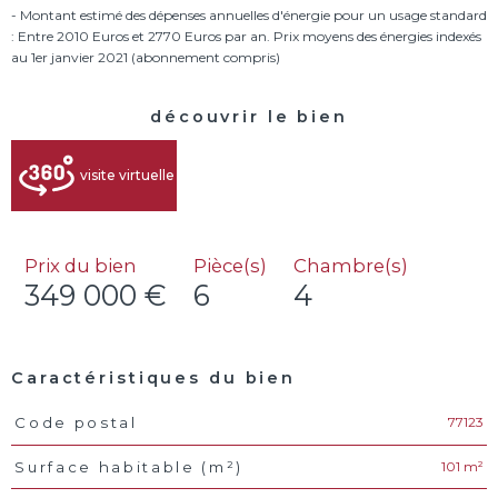
- Montant estimé des dépenses annuelles d'énergie pour un usage standard
: Entre 2010 Euros et 2770 Euros par an. Prix moyens des énergies indexés
découvrir le bien
visite virtuelle
Prix du bien
Pièce(s)
Chambre(s)
349 000 €
6
4
Caractéristiques du bien
77123
Code postal
Caractéristiques
Valeurs
101 m²
Surface habitable (m²)