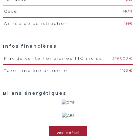
NON
Cave
1996
Année de construction
Infos financières
349 000 €
Prix de vente honoraires TTC inclus
Caractéristiques
Valeurs
1 150 €
Taxe foncière annuelle
Bilans énergétiques
voir le détail