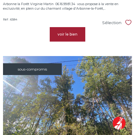
Arbonne la Forêt Virginie Martin  06.16.99.81.34  vous propose à la vente en
exclusivité, en plein cur du charmant village d'Arbonne-la-Forêt,...
Réf : 6584
Sélection
Sél
voir le bien
sous-compromis