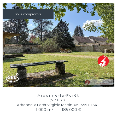
sous-compromis
Arbonne-la-Forêt
(77630)
Arbonne la Forêt Virginie Martin  06.16.99.81.34 ...
1 000 m²
-
185 000 €