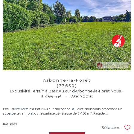
Arbonne-la-Forêt
(77630)
Exclusivité Terrain à Batir Au cur dArbonne-la-Forêt Nous ...
3 456 m²
-
238 700 €
Exclusivité Terrain à Batir Au cur dArbonne-la-Forêt Nous vous proposons un
superbe terrain plat dune surface généreuse de 3 456 m². Façade :...
Réf : 6877
Sélection
Sél