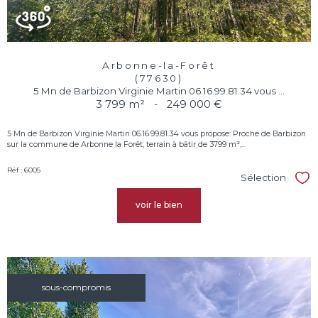
Arbonne-la-Forêt
(77630)
5 Mn de Barbizon Virginie Martin 06.16.99.81.34 vous ...
3 799 m²
-
249 000 €
5 Mn de Barbizon Virginie Martin 06.16.99.81.34 vous propose: Proche de Barbizon
sur la commune de Arbonne la Forêt, terrain à bâtir de 3799 m²,...
Réf : 6005
Sélection
Sél
voir le bien
sous-compromis