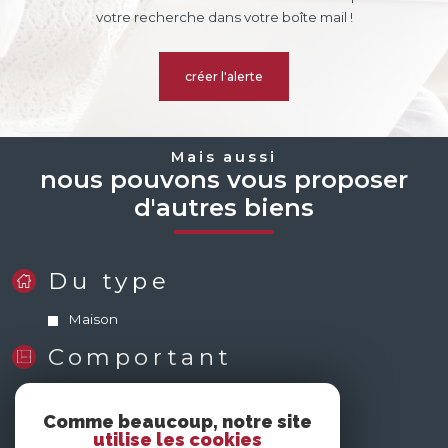
votre recherche dans votre boîte mail !
créer l'alerte
Mais aussi
nous pouvons vous proposer
d'autres biens
Du type
Maison
Comportant
0 Pièce
Comme beaucoup, notre site
utilise les cookies
nous