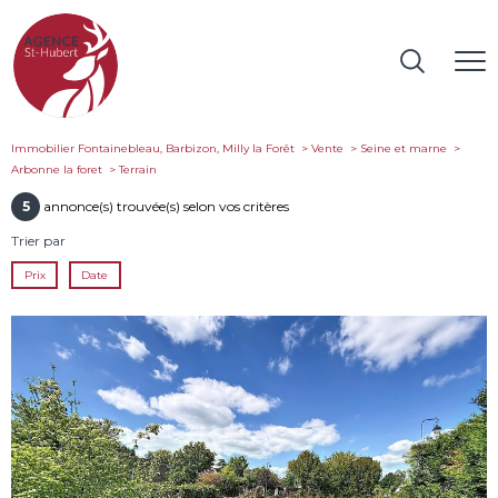
Immobilier Fontainebleau, Barbizon, Milly la Forêt
Vente
Seine et marne
Arbonne la foret
terrain
5
annonce(s) trouvée(s) selon vos critères
Trier par
Prix
Date