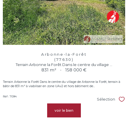
Arbonne-la-Forêt
(77630)
Terrain Arbonne la Forêt Dans le centre du village ...
831 m²
-
158 000 €
Terrain Arbonne la Forêt Dans le centre du village de Arbonne la Forêt, terrain à
bâtir de 831 m² à viabiliser en zone UAv2 et hors bâtiment de...
Réf : 7094
Sélection
Sél
voir le bien