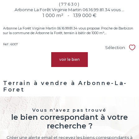
(77630)
Arbonne La Forêt Virginie Martin 06.16.99.81.34 vous ...
1 000 m²
-
139 000 €
Arbonne La Forêt Virginie Martin 06.16.99.81.34 vous propose: Proche de Barbizon
sur la commune de Arbonne la Forêt, terrain à bâtir de 1000 m²,...
Réf : 6007
Sélection
Sél
voir le bien
Terrain à vendre à Arbonne-La-
Foret
Vous n'avez pas trouvé
le bien correspondant à votre
recherche ?
Créer une alerte email et recevez les biens correspondants à