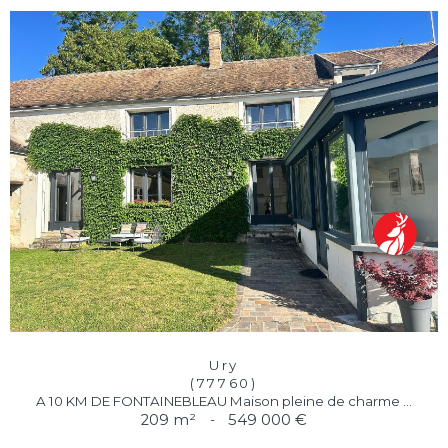
Ury
(77760)
A 10 KM DE FONTAINEBLEAU Maison pleine de charme ...
209 m²
-
549 000 €