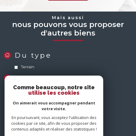
Mais aussi
nous pouvons vous proposer
d'autres biens
Du type
Terrain
Comportant
Comme beaucoup, notre site
6 Pièces
utilise les cookies
5 Pièces
On aimerait vous accompagner pendant
votre visite.
nous
suivre
En poursuivant, vous acceptez l'utilisation des
cookies par ce site, afin de vous proposer des
contenus adaptés et réaliser des statistiques !