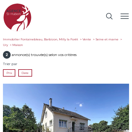
Immobilier Fontainebleau, Barbizon, Milly la Forêt
Vente
Seine et marne
Ury
maison
2
annonce(s) trouvée(s) selon vos critères
Trier par
Prix
Date