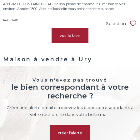
A 10 KM DE FONTAINEBLEAU Maison pleine de charme  210 m² habitables
environ  Années 1800  Adeline Jousselin vous présente cette superbe...
Réf : 6948
Sélection
Sél
voir le bien
Maison à vendre à Ury
Vous n'avez pas trouvé
le bien correspondant à votre
recherche ?
Créer une alerte email et recevez les biens correspondants à
votre recherche dans votre boîte mail !
créer l'alerte