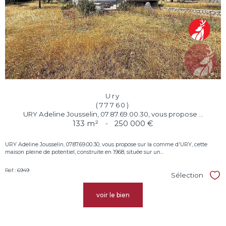
Ury
(77760)
URY Adeline Jousselin, 07.87.69.00.30, vous propose ...
133 m²
-
250 000 €
URY Adeline Jousselin, 07.87.69.00.30, vous propose sur la comme d'URY, cette
maison pleine de potentiel, construite en 1968, située sur un...
Réf : 6949
Sélection
Sél
voir le bien