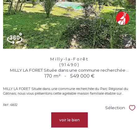
Milly-la-Forêt
(91490)
MILLY LA FORET Située dans une commune recherchée ...
170 m²
-
549 000 €
MILLY LA FORET Située dans une commune recherchée du Parc Régional du
Gâtinais, nous vous présentons cette agréable maison familiale établie sur...
Réf : 6832
Sélection
Sél
voir le bien