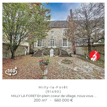
Milly-la-Forêt
(91490)
MILLY LA FORET En plein coeur de village, nous vous ...
200 m²
-
660 000 €