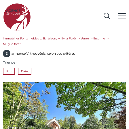
Immobilier Fontainebleau, Barbizon, Milly la Forêt
Vente
Essonne
milly la foret
2
annonce(s) trouvée(s) selon vos critères
Trier par
Prix
Date