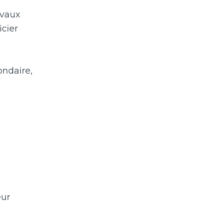
avaux
icier
ondaire,
eur