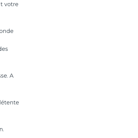
t votre
conde
des
se. A
détente
n.