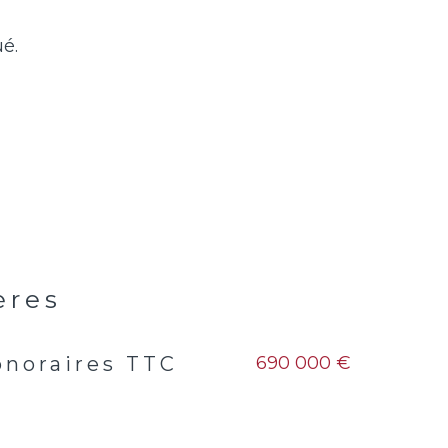
ères
690 000 €
onoraires TTC
s