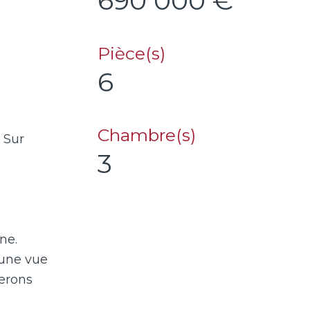
690 000 €
Pièce(s)
6
Chambre(s)
 Sur
3
ne.
 une vue
erons