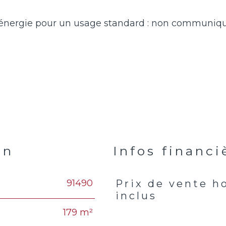
en
Infos financi
91490
Prix de vente h
Caractéristiques
Valeur
inclus
179 m²