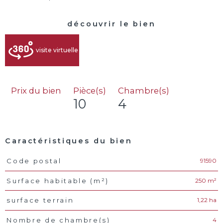
découvrir le bien
visite virtuelle
Prix du bien
Pièce(s)
Chambre(s)
10
4
Caractéristiques du bien
91590
Code postal
Caractéristiques
Valeurs
250 m²
Surface habitable (m²)
1,22 ha
surface terrain
4
Nombre de chambre(s)