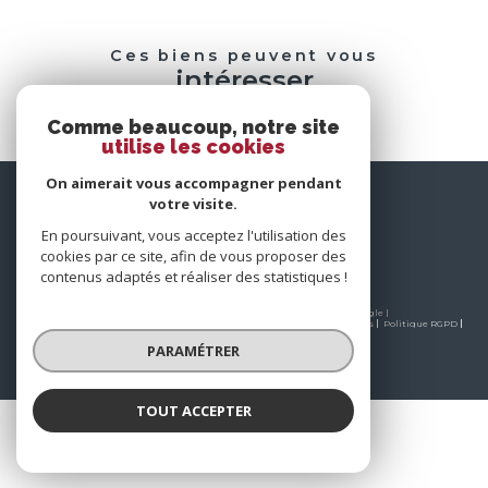
Ces biens peuvent vous
intéresser
Comme beaucoup, notre site
utilise les cookies
On aimerait vous accompagner pendant
nous
votre visite.
suivre
En poursuivant, vous acceptez l'utilisation des
cookies par ce site, afin de vous proposer des
contenus adaptés et réaliser des statistiques !
© 2026 | Tous droits réservés | Traduction powered by Google |
Nos honoraires
Plan du site
Mentions légales
Admin
Partenaires
Politique RGPD
Cookies
PARAMÉTRER
TOUT ACCEPTER