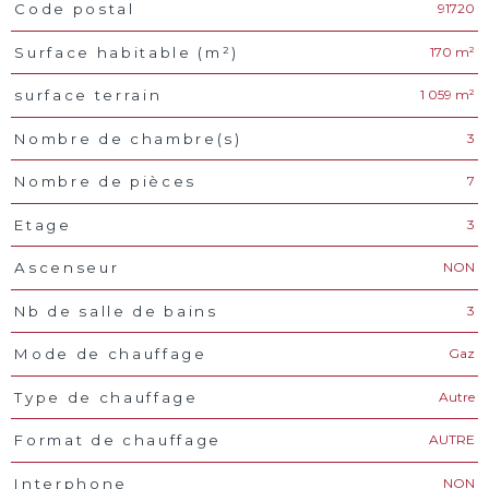
91720
Code postal
Caractéristiques
Valeurs
170 m²
Surface habitable (m²)
1 059 m²
surface terrain
3
Nombre de chambre(s)
7
Nombre de pièces
3
Etage
NON
Ascenseur
3
Nb de salle de bains
Gaz
Mode de chauffage
Autre
Type de chauffage
AUTRE
Format de chauffage
NON
Interphone