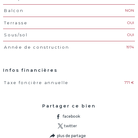
NON
Balcon
OUI
Terrasse
OUI
Sous/sol
1974
Année de construction
Infos financières
771 €
Taxe foncière annuelle
Caractéristiques
Valeurs
Partager ce bien
facebook
twitter
plus de partage