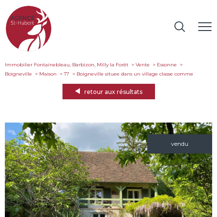
Immobilier Fontainebleau, Barbizon, Milly la Forêt
Vente
Essonne
Boigneville
Maison
T7
boigneville situee dans un village classe comme
retour aux résultats
vendu