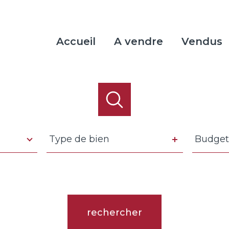
Accueil
A vendre
Vendus
Type
Budget
Type de bien
Budget
de
bien
rence
Distance
5 km
10 km
20 km
rechercher