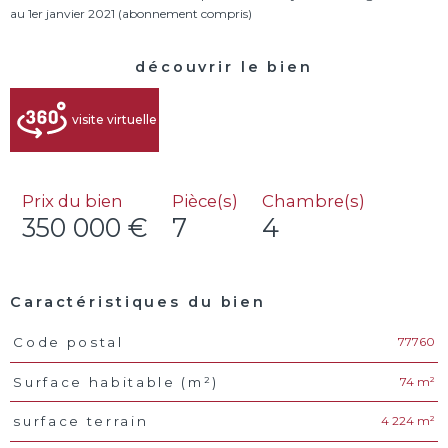
découvrir le bien
visite virtuelle
Prix du bien
Pièce(s)
Chambre(s)
350 000 €
7
4
Caractéristiques du bien
77760
Code postal
Caractéristiques
Valeurs
74 m²
Surface habitable (m²)
4 224 m²
surface terrain