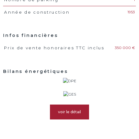
1953
Année de construction
Infos financières
350 000 €
Prix de vente honoraires TTC inclus
Caractéristiques
Valeurs
Bilans énergétiques
voir le détail