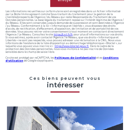
Les informations recueillies sur ce formulaire sont enregistrées dans un fichier informatisé
par La Boite Immo agissant comme Sous-traitant du traitement pour la gestion de la
clientèle/prospects de l'Agence / du Réseau qui reste Responsable du Traitement de vos
Données personnelles. La base légale du traitement repose sur l'intérêt légitime de l'Agence /
du Réseau. Elles sont conservées jusqu'à demande de suppression et sont destinées à l'Agence
/ au Réseau. Conformément à la loi « informatique et libertés », vous disposez des droits
d’accès, de rectification, d’effacement, d’opposition, de limitation et de portabilité de vos
données. Vous pouvez retirer votre consentement à tout moment en contactant directement
l’Agence / Le Réseau. Consultez le site
https://cnil.fr/fr
pour plus d’informations sur vos droits.
Si vous estimez, après avoir contacté l'Agence / le Réseau, que vos droits « Informatique et
Libertés » ne sont pas respectés, vous pouvez adresser une réclamation à la CNIL. Nous vous
informons de l’existence de la liste d'opposition au démarchage téléphonique « Bloctel », sur
laquelle vous pouvez vous inscrire ici :
https://www.bloctel.gouv.fr
. Dans le cadre de la
protection des Données personnelles, nous vous invitons à ne pas inscrire de Données
sensibles dans le champ de saisie libre.
Ce site est protégé par reCAPTCHA, les
Politiques de Confidentialité
et es
Conditions
d'utilisation
de Google s'appliquent.
Ces biens peuvent vous
intéresser