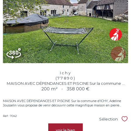
Ichy
(77890)
MAISON AVEC DÉPENDANCES ET PISCINE Sur la commune ...
200 m²
-
358 000 €
MAISON AVEC DÉPENDANCES ET PISCINE Sur la commune d'ICHY, Adeline
Jousselin vous propose de venir découvrir cette magnifique maison en pierre...
Réf : 7042
Sélection
Sél
voir le bien