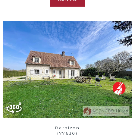
Barbizon
(77630)