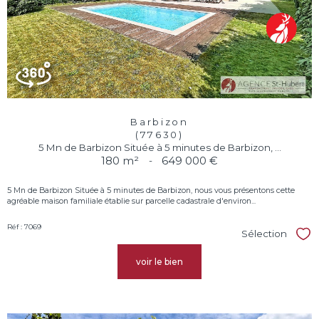
Barbizon
(77630)
5 Mn de Barbizon Située à 5 minutes de Barbizon, ...
180 m²
-
649 000 €
5 Mn de Barbizon Située à 5 minutes de Barbizon, nous vous présentons cette
agréable maison familiale établie sur parcelle cadastrale d'environ...
Réf : 7069
Sélection
Sél
voir le bien