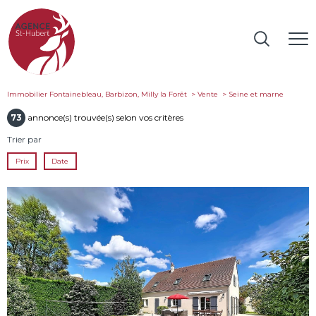
Immobilier Fontainebleau, Barbizon, Milly la Forêt
Vente
seine et marne
73
annonce(s) trouvée(s) selon vos critères
Trier par
Prix
Date