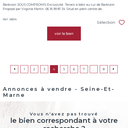
Barbizon SOUS COMPROMIS Exclusivité  Terrain à bâtir au cur de Barbizon
Proposé par Virginie Martin  06 16 99 81 34 Situé en plein centre de...
Réf : 6804
Sélection
Sél
voir le bien
1
2
3
4
5
6
7
...
8
Annonces à vendre - Seine-Et-
Marne
Vous n'avez pas trouvé
le bien correspondant à votre