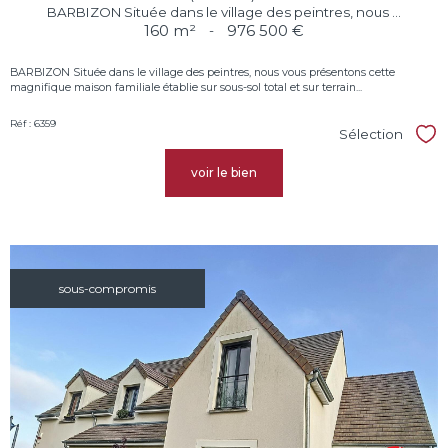
BARBIZON Située dans le village des peintres, nous ...
160 m²
-
976 500 €
BARBIZON Située dans le village des peintres, nous vous présentons cette
magnifique maison familiale établie sur sous-sol total et sur terrain...
Réf : 6359
Sélection
Sél
voir le bien
sous-compromis