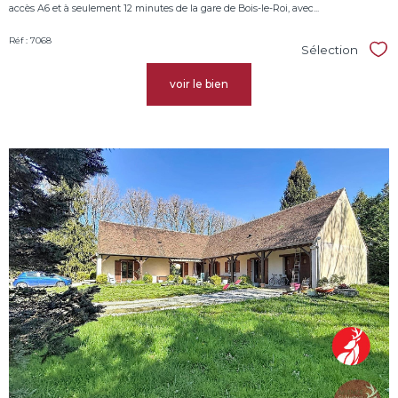
accès A6 et à seulement 12 minutes de la gare de Bois-le-Roi, avec...
Réf : 7068
Sélection
Sél
voir le bien