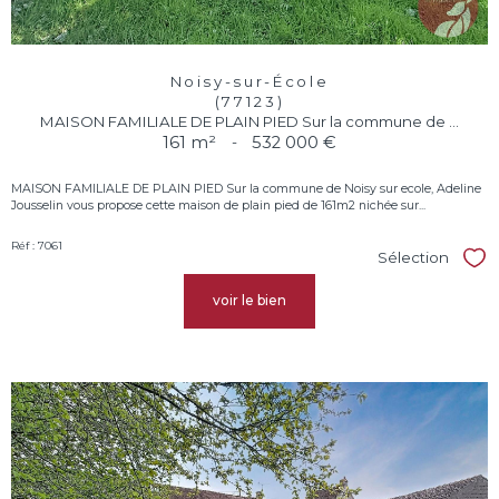
Noisy-sur-École
(77123)
MAISON FAMILIALE DE PLAIN PIED Sur la commune de ...
161 m²
-
532 000 €
MAISON FAMILIALE DE PLAIN PIED Sur la commune de Noisy sur ecole, Adeline
Jousselin vous propose cette maison de plain pied de 161m2 nichée sur...
Réf : 7061
Sélection
Sél
voir le bien