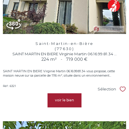
Saint-Martin-en-Bière
(77630)
SAINT MARTIN EN BIERE Virginie Martin 06.16.99.81.34 ...
224 m²
-
719 000 €
SAINT MARTIN EN BIERE Virginie Martin 06.16.99.81.34 vous propose, cette
maison neuve sur sa parcelle de 1116 m², située dans un environnement...
Réf : 6321
Sélection
Sél
voir le bien