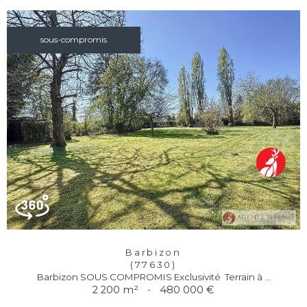
sous-compromis
Barbizon
(77630)
Barbizon SOUS COMPROMIS Exclusivité  Terrain à ...
2 200 m²
-
480 000 €