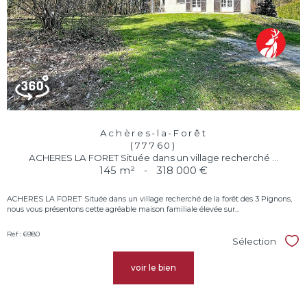
Achères-la-Forêt
(77760)
ACHERES LA FORET Située dans un village recherché ...
145 m²
-
318 000 €
ACHERES LA FORET Située dans un village recherché de la forêt des 3 Pignons,
nous vous présentons cette agréable maison familiale élevée sur...
Réf : 6980
Sélection
Sél
voir le bien