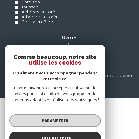
Barbizon
Tousson
Achères-la-Forêt
Arbonne-la-Forêt
Chailly-en-Bière
nous
suivre
Comme beaucoup, notre site
utilise les cookies
On aimerait vous accompagner pendant
© 2026 | Tous droits réservés | Traduction powered by Google |
Nos honoraires
Plan du site
Mentions légales
Admin
Partenaires
Politique RGPD
votre visite.
Cookies
En poursuivant, vous acceptez l'utilisation des
cookies par ce site, afin de vous proposer des
contenus adaptés et réaliser des statistiques !
PARAMÉTRER
TOUT ACCEPTER