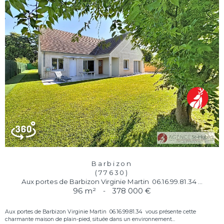
Barbizon
(77630)
Aux portes de Barbizon Virginie Martin  06.16.99.81.34 ...
96 m²
-
378 000 €
Aux portes de Barbizon Virginie Martin  06.16.99.81.34  vous présente cette
charmante maison de plain-pied, située dans un environnement...