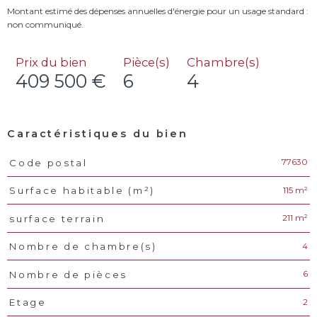
Montant estimé des dépenses annuelles d'énergie pour un usage standard :
Prix du bien
Pièce(s)
Chambre(s)
409 500 €
6
4
Caractéristiques du bien
77630
Code postal
Caractéristiques
Valeurs
115 m²
Surface habitable (m²)
211 m²
surface terrain
4
Nombre de chambre(s)
6
Nombre de pièces
2
Etage