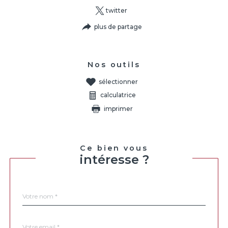
twitter
plus de partage
Nos outils
sélectionner
calculatrice
imprimer
Ce bien vous
intéresse ?
Nom
Fieldset
*
par
défaut
email
*