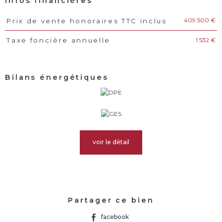
Infos financières
409 500 €
Prix de vente honoraires TTC inclus
Caractéristiques
Valeurs
1 532 €
Taxe foncière annuelle
Bilans énergétiques
voir le détail
Partager ce bien
facebook