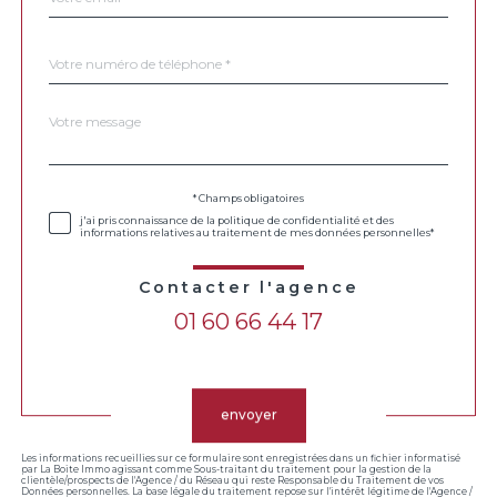
Téléphone
*
Message
Fieldset
*
par
défaut
Validation
* Champs obligatoires
j'ai pris connaissance de la politique de confidentialité et des
informations relatives au traitement de mes données personnelles*
Contacter l'agence
01 60 66 44 17
Validation
envoyer
Les informations recueillies sur ce formulaire sont enregistrées dans un fichier informatisé
par La Boite Immo agissant comme Sous-traitant du traitement pour la gestion de la
clientèle/prospects de l'Agence / du Réseau qui reste Responsable du Traitement de vos
Données personnelles. La base légale du traitement repose sur l'intérêt légitime de l'Agence /