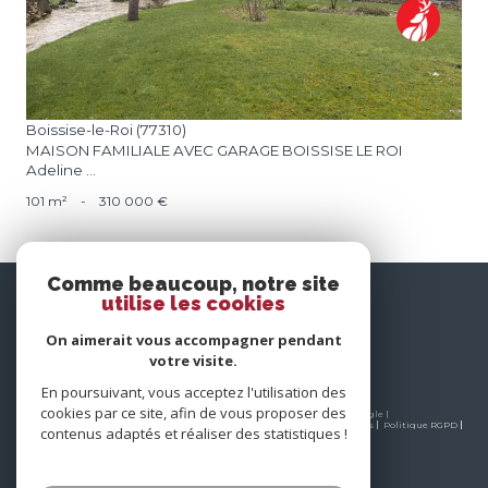
Boissise-le-Roi (77310)
MAISON FAMILIALE AVEC GARAGE BOISSISE LE ROI
Adeline ...
101 m²
-
310 000 €
Comme beaucoup, notre site
nous
utilise les cookies
suivre
On aimerait vous accompagner pendant
votre visite.
En poursuivant, vous acceptez l'utilisation des
cookies par ce site, afin de vous proposer des
© 2026 | Tous droits réservés | Traduction powered by Google |
Nos honoraires
Plan du site
Mentions légales
Admin
Partenaires
Politique RGPD
contenus adaptés et réaliser des statistiques !
Cookies