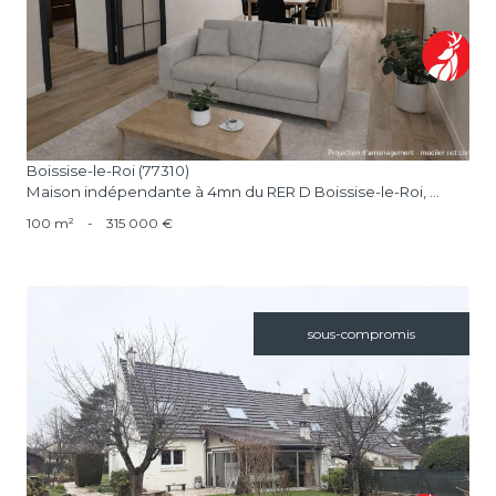
voir le bien
Boissise-le-Roi (77310)
Maison indépendante à 4mn du RER D Boissise-le-Roi, ...
100 m²
-
315 000 €
sous-compromis
voir le bien