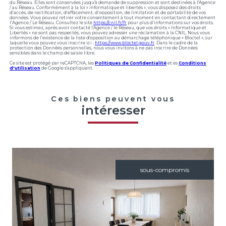
du Réseau. Elles sont conservées jusqu'à demande de suppression et sont destinées à l'Agence
/ au Réseau. Conformément à la loi « informatique et libertés », vous disposez des droits
d’accès, de rectification, d’effacement, d’opposition, de limitation et de portabilité de vos
données. Vous pouvez retirer votre consentement à tout moment en contactant directement
l’Agence / Le Réseau. Consultez le site
https://cnil.fr/fr
pour plus d’informations sur vos droits.
Si vous estimez, après avoir contacté l'Agence / le Réseau, que vos droits « Informatique et
Libertés » ne sont pas respectés, vous pouvez adresser une réclamation à la CNIL. Nous vous
informons de l’existence de la liste d'opposition au démarchage téléphonique « Bloctel », sur
laquelle vous pouvez vous inscrire ici :
https://www.bloctel.gouv.fr
. Dans le cadre de la
protection des Données personnelles, nous vous invitons à ne pas inscrire de Données
sensibles dans le champ de saisie libre.
Ce site est protégé par reCAPTCHA, les
Politiques de Confidentialité
et es
Conditions
d'utilisation
de Google s'appliquent.
Ces biens peuvent vous
intéresser
sous-compromis