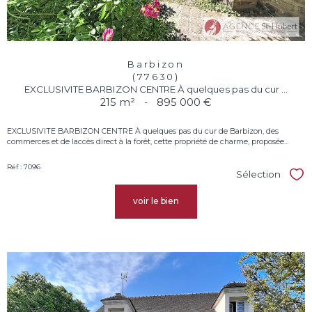
Barbizon
(77630)
EXCLUSIVITE BARBIZON CENTRE À quelques pas du cur ...
215 m²
-
895 000 €
EXCLUSIVITE BARBIZON CENTRE À quelques pas du cur de Barbizon, des
commerces et de laccès direct à la forêt, cette propriété de charme, proposée...
Réf : 7096
Sélection
Sél
voir le bien