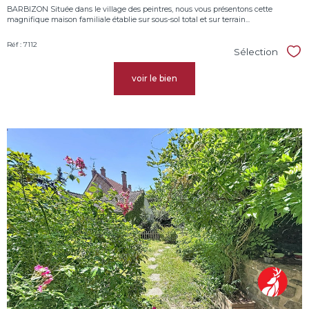
BARBIZON Située dans le village des peintres, nous vous présentons cette
magnifique maison familiale établie sur sous-sol total et sur terrain...
Réf : 7112
Sélection
Sél
voir le bien