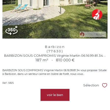
Barbizon
(77630)
BARBIZON SOUS COMPROMIS Virginie Martin 06.16.99.81.34 ...
187 m²
-
810 000 €
BARBIZON SOUS COMPROMIS Virginie Martin 06.16.99.81.34 vous propose: Située
à Barbizon, dans un secteur calme en lisière de forêt, nous vous...
Réf : 5925
Sélection
Sél
voir le bien