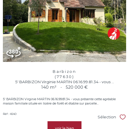
Barbizon
(77630)
5' BARBIZON Virginie MARTIN 06.16.99.81.34 - vous ...
140 m²
-
520 000 €
5' BARBIZON Virginie MARTIN 06.16.99.81.34 - vous présente cette agréable
maison familiale située en lisière de forêt et établie sur parcelle...
Réf : 4540
Sélection
Sél
voir le bien