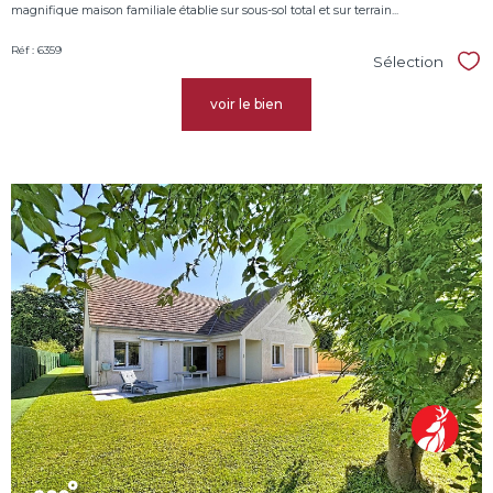
magnifique maison familiale établie sur sous-sol total et sur terrain...
Réf : 6359
Sélection
Sél
voir le bien