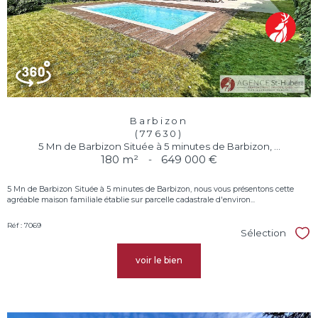
Barbizon
(77630)
5 Mn de Barbizon Située à 5 minutes de Barbizon, ...
180 m²
-
649 000 €
5 Mn de Barbizon Située à 5 minutes de Barbizon, nous vous présentons cette
agréable maison familiale établie sur parcelle cadastrale d'environ...
Réf : 7069
Sélection
Sél
voir le bien