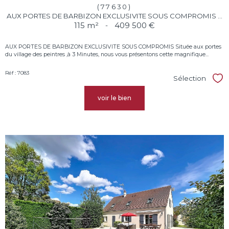
(77630)
AUX PORTES DE BARBIZON EXCLUSIVITE SOUS COMPROMIS ...
115 m²
-
409 500 €
AUX PORTES DE BARBIZON EXCLUSIVITE SOUS COMPROMIS Située aux portes
du village des peintres ,à 3 Minutes, nous vous présentons cette magnifique...
Réf : 7083
Sélection
Sél
voir le bien