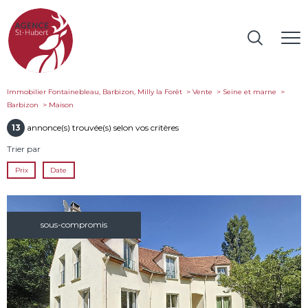
Immobilier Fontainebleau, Barbizon, Milly la Forêt
Vente
Seine et marne
Barbizon
maison
13
annonce(s) trouvée(s) selon vos critères
Trier par
Prix
Date
sous-compromis