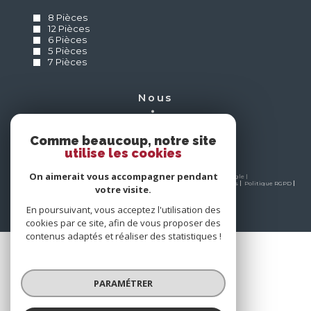
8 Pièces
12 Pièces
6 Pièces
5 Pièces
7 Pièces
nous
suivre
Comme beaucoup, notre site
utilise les cookies
On aimerait vous accompagner pendant
© 2026 | Tous droits réservés | Traduction powered by Google |
Nos honoraires
Plan du site
Mentions légales
Admin
Partenaires
Politique RGPD
votre visite.
Cookies
En poursuivant, vous acceptez l'utilisation des
cookies par ce site, afin de vous proposer des
contenus adaptés et réaliser des statistiques !
PARAMÉTRER