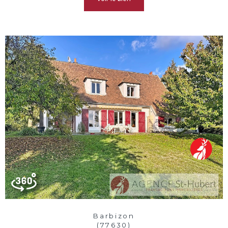
Barbizon
(77630)