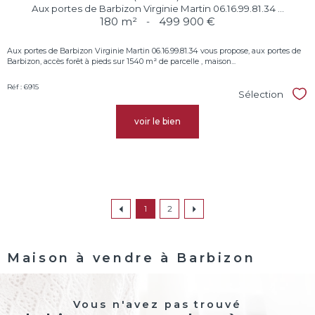
Aux portes de Barbizon Virginie Martin 06.16.99.81.34 ...
180 m²
-
499 900 €
Aux portes de Barbizon Virginie Martin 06.16.99.81.34 vous propose, aux portes de
Barbizon, accès forêt à pieds sur 1540 m² de parcelle , maison...
Réf : 6915
Sélection
Sél
voir le bien
1
2
Maison à vendre à Barbizon
Vous n'avez pas trouvé