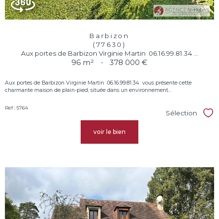
Barbizon
(77630)
Aux portes de Barbizon Virginie Martin  06.16.99.81.34 ...
96 m²
-
378 000 €
Aux portes de Barbizon Virginie Martin  06.16.99.81.34  vous présente cette
charmante maison de plain-pied, située dans un environnement...
Réf : 5764
Sélection
Sél
voir le bien