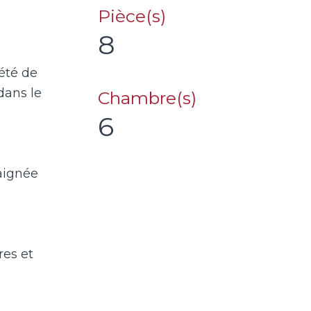
Pièce(s)
8
iété de
dans le
Chambre(s)
6
aignée
es et