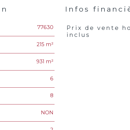
en
Infos financi
77630
Prix de vente h
Caractéristiques
Valeur
inclus
215 m²
931 m²
6
8
NON
2