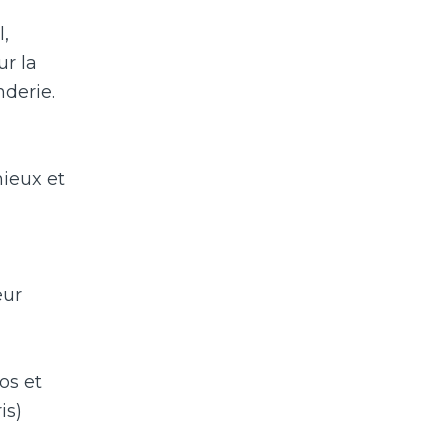
l,
ur la
derie.
nieux et
eur
os et