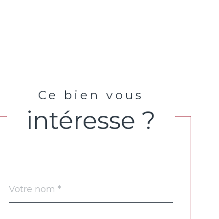
Ce bien vous
intéresse ?
Nom
Fieldset
*
par
défaut