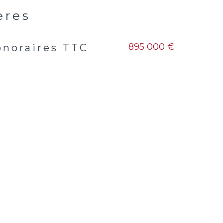
ères
895 000 €
onoraires TTC
s