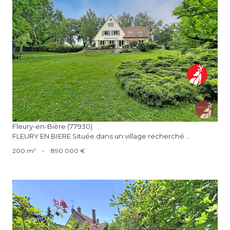
voir le bien
Fleury-en-Bière (77930)
FLEURY EN BIERE Située dans un village recherché ...
200 m²
-
890 000 €