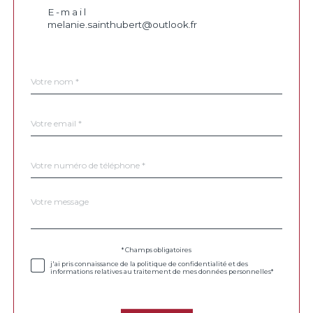
E-mail
melanie.sainthubert@outlook.fr
Nom
Fieldset
*
par
défaut
email
*
Téléphone
*
Message
Fieldset
*
par
défaut
Validation
* Champs obligatoires
j'ai pris connaissance de la politique de confidentialité et des
informations relatives au traitement de mes données personnelles*
Validation