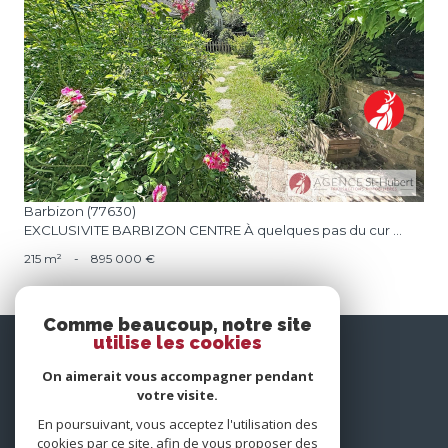
voir le bien
Barbizon (77630)
EXCLUSIVITE BARBIZON CENTRE À quelques pas du cur ...
215 m²
-
895 000 €
Comme beaucoup, notre site
utilise les cookies
nous
suivre
On aimerait vous accompagner pendant
votre visite.
En poursuivant, vous acceptez l'utilisation des
cookies par ce site, afin de vous proposer des