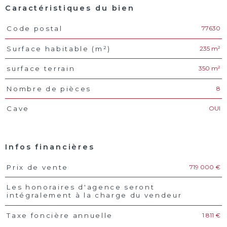
Caractéristiques du bien
77630
Code postal
Caractéristiques
Valeurs
235 m²
Surface habitable (m²)
350 m²
surface terrain
8
Nombre de pièces
OUI
Cave
Infos financières
719 000 €
Prix de vente
Caractéristiques
Valeurs
Les honoraires d'agence seront
intégralement à la charge du vendeur
1 811 €
Taxe foncière annuelle