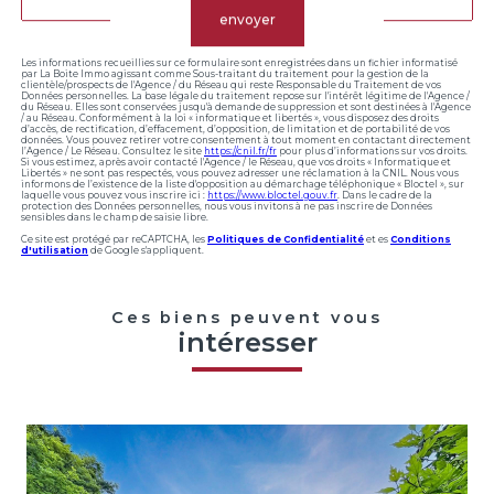
envoyer
Les informations recueillies sur ce formulaire sont enregistrées dans un fichier informatisé
par La Boite Immo agissant comme Sous-traitant du traitement pour la gestion de la
clientèle/prospects de l'Agence / du Réseau qui reste Responsable du Traitement de vos
Données personnelles. La base légale du traitement repose sur l'intérêt légitime de l'Agence /
du Réseau. Elles sont conservées jusqu'à demande de suppression et sont destinées à l'Agence
/ au Réseau. Conformément à la loi « informatique et libertés », vous disposez des droits
d’accès, de rectification, d’effacement, d’opposition, de limitation et de portabilité de vos
données. Vous pouvez retirer votre consentement à tout moment en contactant directement
l’Agence / Le Réseau. Consultez le site
https://cnil.fr/fr
pour plus d’informations sur vos droits.
Si vous estimez, après avoir contacté l'Agence / le Réseau, que vos droits « Informatique et
Libertés » ne sont pas respectés, vous pouvez adresser une réclamation à la CNIL. Nous vous
informons de l’existence de la liste d'opposition au démarchage téléphonique « Bloctel », sur
laquelle vous pouvez vous inscrire ici :
https://www.bloctel.gouv.fr
. Dans le cadre de la
protection des Données personnelles, nous vous invitons à ne pas inscrire de Données
sensibles dans le champ de saisie libre.
Ce site est protégé par reCAPTCHA, les
Politiques de Confidentialité
et es
Conditions
d'utilisation
de Google s'appliquent.
Ces biens peuvent vous
intéresser