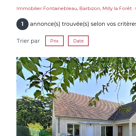
Immobilier Fontainebleau, Barbizon, Milly la Forêt
1
annonce(s) trouvée(s) selon vos critère
Trier par
Prix
Date