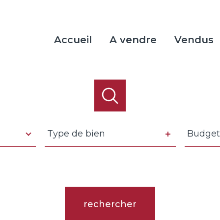
Accueil
A vendre
Vendus
Type
Budget
Type de bien
Budget
de
bien
rence
Distance
5 km
10 km
20 km
rechercher