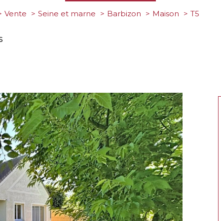
Vente
Seine et marne
Barbizon
Maison
t5
s