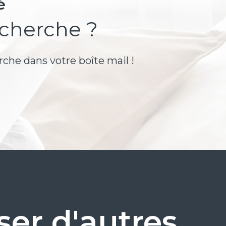
é
echerche ?
rche dans votre boîte mail !
er d'autres