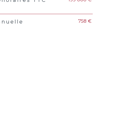
s
758 €
nnuelle