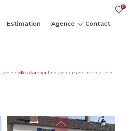
0
Estimation
Agence
Contact
L'équipe
Actualités
Rejoindre notre équipe
Avis clients
maison de ville a larchant nouveaute adeline jousselin