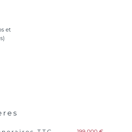
s et
ères
199 000 €
onoraires TTC