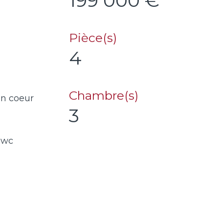
199 000 €
Pièce(s)
4
Chambre(s)
in coeur
3
1 wc