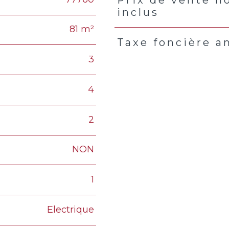
Caractéristiques
Valeur
inclus
81 m²
Taxe foncière a
3
4
2
NON
1
Electrique