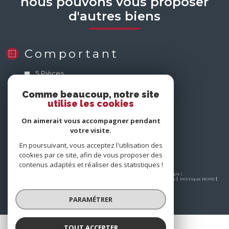
nous pouvons vous proposer
d'autres biens
Comportant
5 Pièces
6 Pièces
8 Pièces
Comme beaucoup, notre site
utilise les cookies
nous
On aimerait vous accompagner pendant
suivre
votre visite.
En poursuivant, vous acceptez l'utilisation des
cookies par ce site, afin de vous proposer des
contenus adaptés et réaliser des statistiques !
© 2026 | Tous droits réservés | Traduction powered by Google |
Nos honoraires
Plan du site
Mentions légales
Admin
Partenaires
Politique RGPD
Cookies
PARAMÉTRER
TOUT ACCEPTER