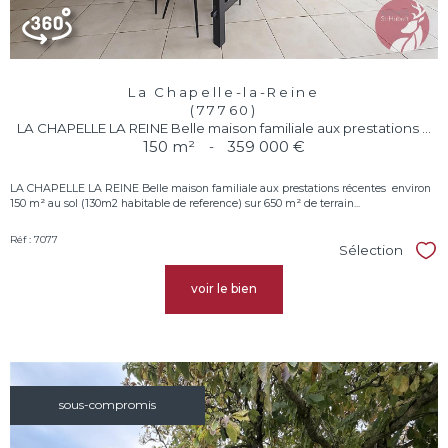
La Chapelle-la-Reine
(77760)
LA CHAPELLE LA REINE Belle maison familiale aux prestations ...
150 m²
-
359 000 €
LA CHAPELLE LA REINE Belle maison familiale aux prestations récentes  environ
150 m² au sol (130m2 habitable de reference) sur 650 m² de terrain...
Réf : 7077
Sélection
Sél
voir le bien
sous-compromis