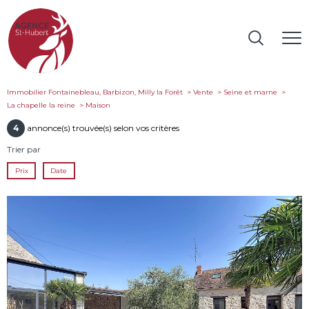
Immobilier Fontainebleau, Barbizon, Milly la Forêt
Vente
Seine et marne
La chapelle la reine
maison
4
annonce(s) trouvée(s) selon vos critères
Trier par
Prix
Date