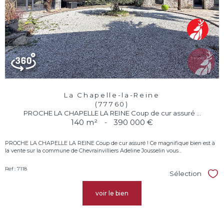
La Chapelle-la-Reine
(77760)
PROCHE LA CHAPELLE LA REINE Coup de cur assuré ...
140 m²
-
390 000 €
PROCHE LA CHAPELLE LA REINE Coup de cur assuré ! Ce magnifique bien est à
la vente sur la commune de Chevrainvilliers Adeline Jousselin vous...
Réf : 7118
Sélection
Sél
voir le bien