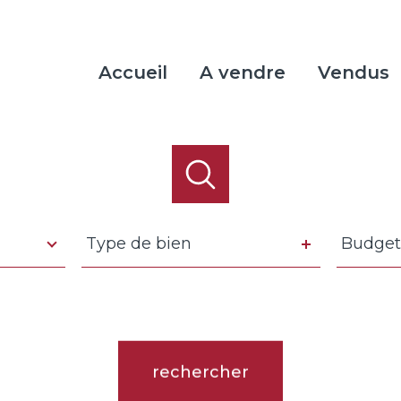
Accueil
A vendre
Vendus
Type
Budget
Type de bien
Budget
de
bien
rence
Distance
5 km
10 km
20 km
rechercher