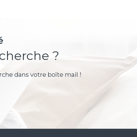
é
echerche ?
rche dans votre boîte mail !