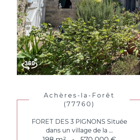
Achères-la-Forêt
(77760)
FORET DES 3 PIGNONS Située
dans un village de la ...
198 m²
570 000 €
-