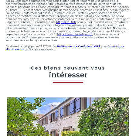
par La Boite Immo agissant comme Sous-traitant du traitement pour la gestion de la
clientèle/prospects de l'Agence / du Réseau qui reste Responsable du Traitement de vos
Données personnelles. La base légale du traitement repose sur l'intérêt légitime de l'Agence /
du Réseau. Elles sont conservées jusqu'à demande de suppression et sont destinées à l'Agence
/ au Réseau. Conformément à la loi « informatique et libertés », vous disposez des droits
d’accès, de rectification, d’effacement, d’opposition, de limitation et de portabilité de vos
données. Vous pouvez retirer votre consentement à tout moment en contactant directement
l’Agence / Le Réseau. Consultez le site
https://cnil.fr/fr
pour plus d’informations sur vos droits.
Si vous estimez, après avoir contacté l'Agence / le Réseau, que vos droits « Informatique et
Libertés » ne sont pas respectés, vous pouvez adresser une réclamation à la CNIL. Nous vous
informons de l’existence de la liste d'opposition au démarchage téléphonique « Bloctel », sur
laquelle vous pouvez vous inscrire ici :
https://www.bloctel.gouv.fr
. Dans le cadre de la
protection des Données personnelles, nous vous invitons à ne pas inscrire de Données
sensibles dans le champ de saisie libre.
Ce site est protégé par reCAPTCHA, les
Politiques de Confidentialité
et es
Conditions
d'utilisation
de Google s'appliquent.
Ces biens peuvent vous
intéresser