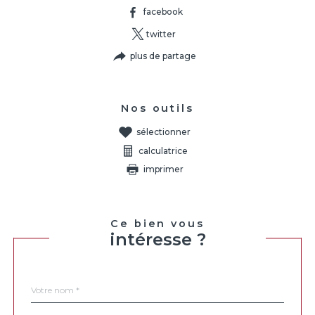
facebook
twitter
plus de partage
Nos outils
sélectionner
calculatrice
imprimer
Ce bien vous
intéresse ?
Nom
Fieldset
*
par
défaut