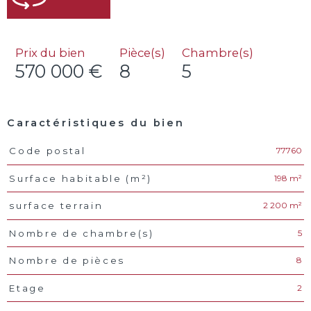
Prix du bien
Pièce(s)
Chambre(s)
570 000 €
8
5
Caractéristiques du bien
77760
Code postal
Caractéristiques
Valeurs
198 m²
Surface habitable (m²)
2 200 m²
surface terrain
5
Nombre de chambre(s)
8
Nombre de pièces
2
Etage