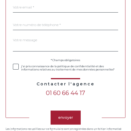
email
*
Téléphone
*
Message
Fieldset
*
par
défaut
Validation
* Champs obligatoires
j'ai pris connaissance de la politique de confidentialité et des
informations relatives au traitement de mes données personnelles*
Contacter l'agence
01 60 66 44 17
Validation
envoyer
Les informations recueillies sur ce formulaire sont enregistrées dans un fichier informatisé