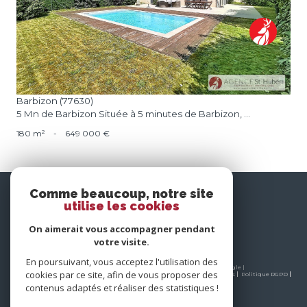
Barbizon (77630)
5 Mn de Barbizon Située à 5 minutes de Barbizon, ...
180 m²
-
649 000 €
nous
Comme beaucoup, notre site
suivre
utilise les cookies
On aimerait vous accompagner pendant
votre visite.
En poursuivant, vous acceptez l'utilisation des
© 2026 | Tous droits réservés | Traduction powered by Google |
cookies par ce site, afin de vous proposer des
Nos honoraires
Plan du site
Mentions légales
Admin
Partenaires
Politique RGPD
Cookies
contenus adaptés et réaliser des statistiques !