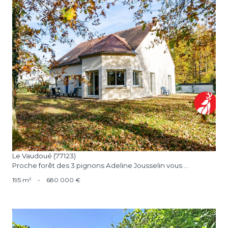
voir le bien
Le Vaudoué (77123)
Proche forêt des 3 pignons Adeline Jousselin vous ...
195 m²
-
680 000 €