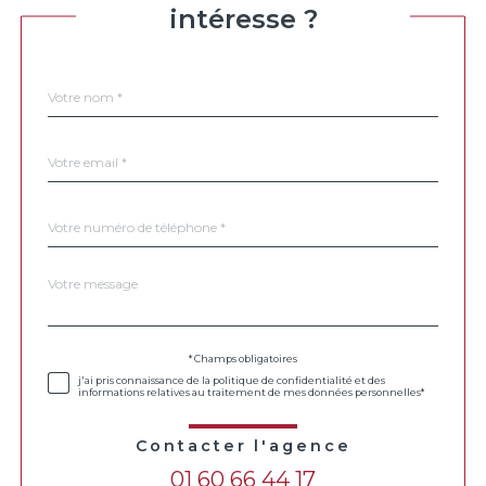
intéresse ?
Nom
Fieldset
*
par
défaut
email
*
Téléphone
*
Message
Fieldset
*
par
défaut
Validation
* Champs obligatoires
j'ai pris connaissance de la politique de confidentialité et des
informations relatives au traitement de mes données personnelles*
Contacter l'agence
01 60 66 44 17