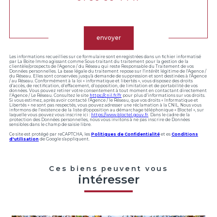
Validation
envoyer
Les informations recueillies sur ce formulaire sont enregistrées dans un fichier informatisé
par La Boite Immo agissant comme Sous-traitant du traitement pour la gestion de la
clientèle/prospects de l'Agence / du Réseau qui reste Responsable du Traitement de vos
Données personnelles. La base légale du traitement repose sur l'intérêt légitime de l'Agence /
du Réseau. Elles sont conservées jusqu'à demande de suppression et sont destinées à l'Agence
/ au Réseau. Conformément à la loi « informatique et libertés », vous disposez des droits
d’accès, de rectification, d’effacement, d’opposition, de limitation et de portabilité de vos
données. Vous pouvez retirer votre consentement à tout moment en contactant directement
l’Agence / Le Réseau. Consultez le site
https://cnil.fr/fr
pour plus d’informations sur vos droits.
Si vous estimez, après avoir contacté l'Agence / le Réseau, que vos droits « Informatique et
Libertés » ne sont pas respectés, vous pouvez adresser une réclamation à la CNIL. Nous vous
informons de l’existence de la liste d'opposition au démarchage téléphonique « Bloctel », sur
laquelle vous pouvez vous inscrire ici :
https://www.bloctel.gouv.fr
. Dans le cadre de la
protection des Données personnelles, nous vous invitons à ne pas inscrire de Données
sensibles dans le champ de saisie libre.
Ce site est protégé par reCAPTCHA, les
Politiques de Confidentialité
et es
Conditions
d'utilisation
de Google s'appliquent.
Ces biens peuvent vous
intéresser