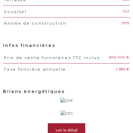
OUI
Sous/sol
1975
Année de construction
Infos financières
890 000 €
Prix de vente honoraires TTC inclus
Caractéristiques
Valeurs
2 686 €
Taxe foncière annuelle
Bilans énergétiques
voir le détail