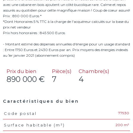
avec une cabane en bois ajoutent un côté bucolique rare. Calme et repos
assurés au quotidien pour cette magnifique maison ! Coup de coeur assuré!
Prix : 890 000 Euros *
*Dont Honoraires 5 % TTC à la charge de l'acquéreur calculés sur la base du
prix net vendeur
Prix hors honoraires : 845 500 Euros
- Montant estimé des dépenses annuelles d'énergie pour un usage standard
: Entre 1750 Euros et 2430 Euros par an. Prix moyens des énergies indexés
Prix du bien
Pièce(s)
Chambre(s)
890 000 €
7
4
Caractéristiques du bien
77930
Code postal
Caractéristiques
Valeurs
200 m²
Surface habitable (m²)