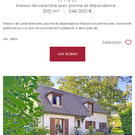
(77123)
Maison de caractère avec piscine et dépendance ...
200 m²
-
546 000 €
Maison de caractère avec piscine et dépendance Maison ancienne avec charme et
potentiel au cur dun environnement préservé, à deux pas de...
Réf : 6904
Sélection
Sél
voir le bien