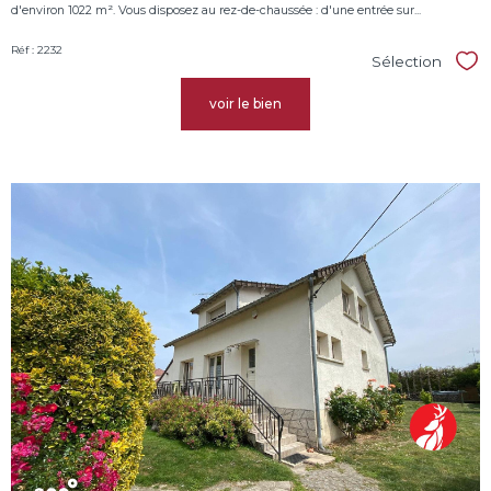
d'environ 1022 m². Vous disposez au rez-de-chaussée : d'une entrée sur...
Réf : 2232
Sélection
Sél
voir le bien