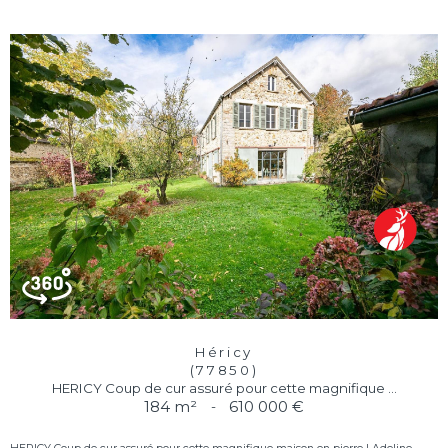
Héricy
(77850)
HERICY Coup de cur assuré pour cette magnifique ...
184 m²
-
610 000 €