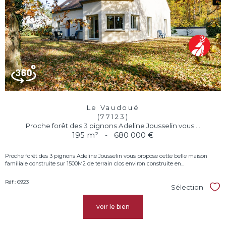
Le Vaudoué
(77123)
Proche forêt des 3 pignons Adeline Jousselin vous ...
195 m²
-
680 000 €
Proche forêt des 3 pignons Adeline Jousselin vous propose cette belle maison
familiale construite sur 1500M2 de terrain clos environ construite en...
Réf : 6923
Sélection
Sél
voir le bien