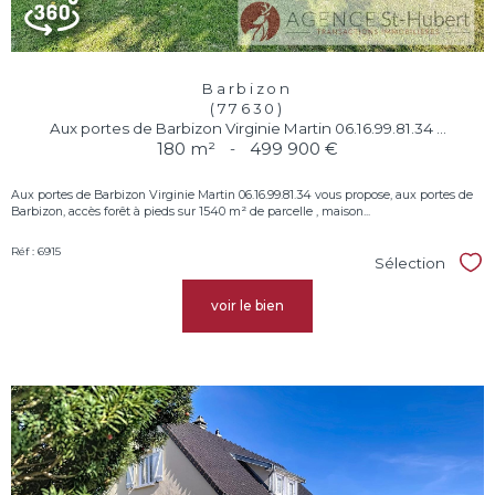
Barbizon
(77630)
Aux portes de Barbizon Virginie Martin 06.16.99.81.34 ...
180 m²
-
499 900 €
Aux portes de Barbizon Virginie Martin 06.16.99.81.34 vous propose, aux portes de
Barbizon, accès forêt à pieds sur 1540 m² de parcelle , maison...
Réf : 6915
Sélection
Sél
voir le bien