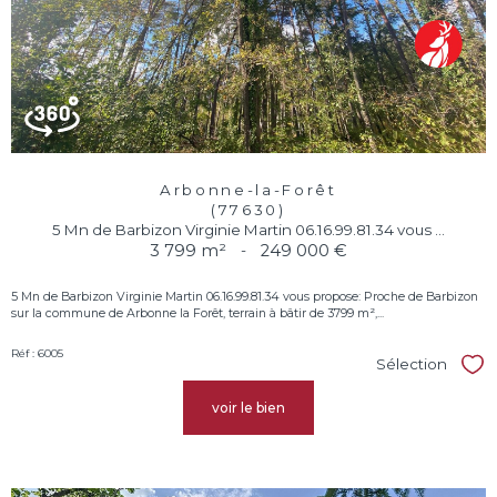
Arbonne-la-Forêt
(77630)
5 Mn de Barbizon Virginie Martin 06.16.99.81.34 vous ...
3 799 m²
-
249 000 €
5 Mn de Barbizon Virginie Martin 06.16.99.81.34 vous propose: Proche de Barbizon
sur la commune de Arbonne la Forêt, terrain à bâtir de 3799 m²,...
Réf : 6005
Sélection
Sél
voir le bien