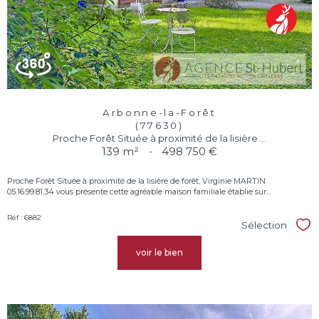
Arbonne-la-Forêt
(77630)
Proche Forêt Située à proximité de la lisière ...
139 m²
-
498 750 €
Proche Forêt Située à proximité de la lisière de forêt, Virginie MARTIN
05.16.99.81.34 vous présente cette agréable maison familiale établie sur...
Réf : 6882
Sélection
Sél
voir le bien