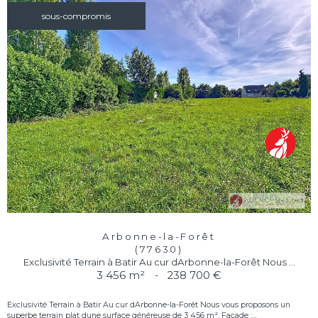
sous-compromis
Arbonne-la-Forêt
(77630)
Exclusivité Terrain à Batir Au cur dArbonne-la-Forêt Nous ...
3 456 m²
-
238 700 €
Exclusivité Terrain à Batir Au cur dArbonne-la-Forêt Nous vous proposons un
superbe terrain plat dune surface généreuse de 3 456 m². Façade :...