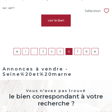
Réf : 6877
Sélection
Sél
voir le bien
1
...
3
4
5
6
7
8
Annonces à vendre -
Seine%20et%20marne
Vous n'avez pas trouvé
le bien correspondant à votre
recherche ?