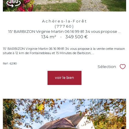
Achères-la-Forêt
(77760)
15' BARBIZON Virginie Martin 06 16 99 81 34 vous propose ...
134 m²
-
349 500 €
15' BARBIZON Virginie Martin 06 16 99 81 34 vous propose à la vente cette maison
située à 12 km de Fontainebleau et 15 Minutes de Barbizon, ...
Réf : 6290
Sélection
Sél
voir le bien