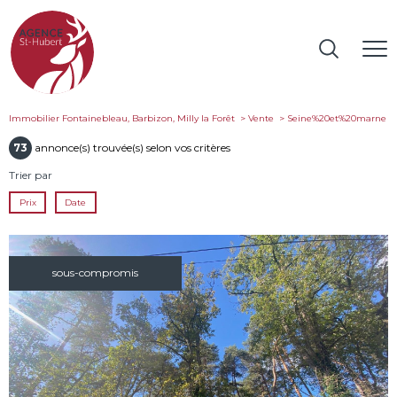
Immobilier Fontainebleau, Barbizon, Milly la Forêt
Vente
seine%20et%20marne
73
annonce(s) trouvée(s) selon vos critères
Trier par
Prix
Date
sous-compromis