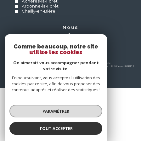
Achères-la-Forêt
Arbonne-la-Forêt
Chailly-en-Bière
nous
suivre
Comme beaucoup, notre site
utilise les cookies
On aimerait vous accompagner pendant
© 2026 | Tous droits réservés | Traduction powered by Google |
Nos honoraires
Plan du site
Mentions légales
Admin
Partenaires
Politique RGPD
votre visite.
Cookies
En poursuivant, vous acceptez l'utilisation des
cookies par ce site, afin de vous proposer des
contenus adaptés et réaliser des statistiques !
PARAMÉTRER
TOUT ACCEPTER